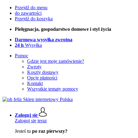
Przejdź do menu
do zawartości
Przejdź do koszyka
Pielęgnacja, gospodarstwo domowe i styl życia
Darmowa wysyłka zwrotna
24 h
Wysyłka
Pomoc
Gdzie jest moje zamówienie?
Zwroty
Koszty dostawy
Opcje płatności
Kontakt
Wszystkie tematy pomocy
Zaloguj się
Zaloguj się teraz
Jesteś tu
po raz pierwszy?