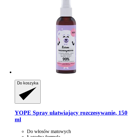
Do koszyka
YOPE
Spray ułatwiający rozczesywanie, 150
ml
Do włosów matowych
Łagodna formuła