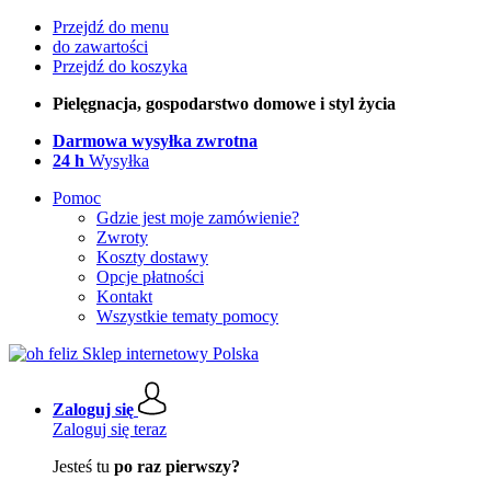
Przejdź do menu
do zawartości
Przejdź do koszyka
Pielęgnacja, gospodarstwo domowe i styl życia
Darmowa wysyłka zwrotna
24 h
Wysyłka
Pomoc
Gdzie jest moje zamówienie?
Zwroty
Koszty dostawy
Opcje płatności
Kontakt
Wszystkie tematy pomocy
Zaloguj się
Zaloguj się teraz
Jesteś tu
po raz pierwszy?