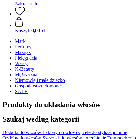
Załóż konto
Koszyk
0,00 zł
Marki
Perfumy
Makijaż
Pielęgnacja
Włosy
K-Beauty
Mężczyzna
Niemowlę i małe dziecko
Gospodarstwo domowe
SALE
Produkty do układania włosów
Szukaj według kategorii
Dodatki do włosów
Lakiery do włosów, żele do stylizacji i inne
Ozdoby do włosów
Szczotki do włosów i grzebienie
Termoochrona