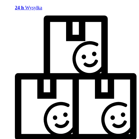
24 h
Wysyłka