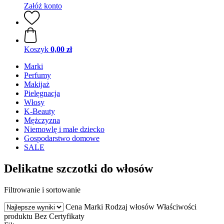
Załóż konto
Koszyk
0,00 zł
Marki
Perfumy
Makijaż
Pielęgnacja
Włosy
K-Beauty
Mężczyzna
Niemowlę i małe dziecko
Gospodarstwo domowe
SALE
Delikatne szczotki do włosów
Filtrowanie i sortowanie
Cena
Marki
Rodzaj włosów
Właściwości
produktu
Bez
Certyfikaty