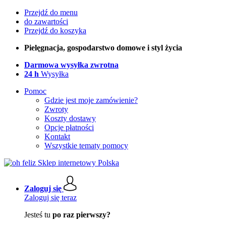
Przejdź do menu
do zawartości
Przejdź do koszyka
Pielęgnacja, gospodarstwo domowe i styl życia
Darmowa wysyłka zwrotna
24 h
Wysyłka
Pomoc
Gdzie jest moje zamówienie?
Zwroty
Koszty dostawy
Opcje płatności
Kontakt
Wszystkie tematy pomocy
Zaloguj się
Zaloguj się teraz
Jesteś tu
po raz pierwszy?