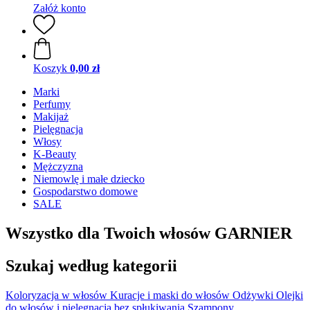
Załóż konto
Koszyk
0,00 zł
Marki
Perfumy
Makijaż
Pielęgnacja
Włosy
K-Beauty
Mężczyzna
Niemowlę i małe dziecko
Gospodarstwo domowe
SALE
Wszystko dla Twoich włosów GARNIER
Szukaj według kategorii
Koloryzacja w włosów
Kuracje i maski do włosów
Odżywki
Olejki
do włosów i pielęgnacja bez spłukiwania
Szampony