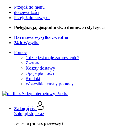
Przejdź do menu
do zawartości
Przejdź do koszyka
Pielęgnacja, gospodarstwo domowe i styl życia
Darmowa wysyłka zwrotna
24 h
Wysyłka
Pomoc
Gdzie jest moje zamówienie?
Zwroty
Koszty dostawy
Opcje płatności
Kontakt
Wszystkie tematy pomocy
Zaloguj się
Zaloguj się teraz
Jesteś tu
po raz pierwszy?