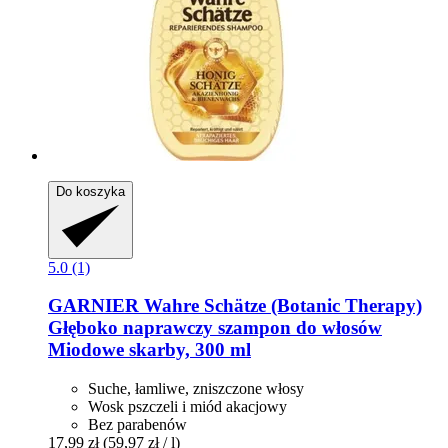
Do koszyka
5.0 (1)
GARNIER
Wahre Schätze (Botanic Therapy)
Głęboko naprawczy szampon do włosów
Miodowe skarby, 300 ml
Suche, łamliwe, zniszczone włosy
Wosk pszczeli i miód akacjowy
Bez parabenów
17,99 zł
(59,97 zł / l)