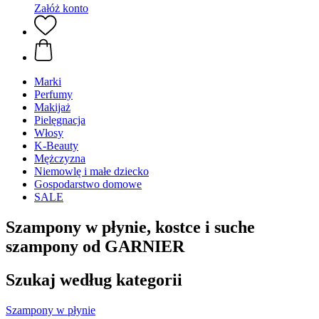
Załóż konto
Marki
Perfumy
Makijaż
Pielęgnacja
Włosy
K-Beauty
Mężczyzna
Niemowlę i małe dziecko
Gospodarstwo domowe
SALE
Szampony w płynie, kostce i suche
szampony od GARNIER
Szukaj według kategorii
Szampony w płynie