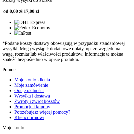
Koszty wysyłki do Polska
od 0,00 zł
17,00 zł
*Podane koszty dostawy obowiązują w przypadku standardowej
wysyłki. Mogą wystąpić dodatkowe opłaty, np. ze względu na
wagę, rozmiar lub właściwości produktów. Informacje te można
znaleźć bezpośrednio w opisie produktu.
Pomoc
Moje konto klienta
Moje zamówienie
Opcje płatności
Wysyłka i dostawa
Zwroty i zwrot kosztów
Promocje i kupony
Potrzebujesz więcej pomocy?
Klienci firmowi
Moje konto