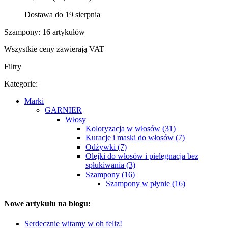
Dostawa do 19 sierpnia
Szampony: 16 artykułów
Wszystkie ceny zawierają VAT
Filtry
Kategorie:
Marki
GARNIER
Włosy
Koloryzacja w włosów (31)
Kuracje i maski do włosów (7)
Odżywki (7)
Olejki do włosów i pielęgnacja bez
spłukiwania (3)
Szampony (16)
Szampony w płynie (16)
Nowe artykułu na blogu:
Serdecznie witamy w oh feliz!