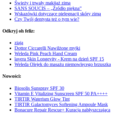
Świeży i trwały makijaż zimą
SANS SOUCIS – „Źródło piękna”
Wskazówki dotyczące pielęgnacji skóry zimą
Czy Twój dentysta też o tym wie?
Odkryj oh feliz:
ziaja
Dottor Ciccarelli Nawilżone myjki
Weleda Pink Peach Hand Cream
lavera Skin Longevity - Krem na dzień SPF 15
Weleda Olejek do masażu niemowlęcego brzuszka
Nowości:
Biosolis Sunspray SPF 30
Vitamin E Vitalizing Sunscreen SPF 50 PA++++
TIRTIR Waterism Glow Tint
TIRTIR Galactomyces Softening Ampoule Mask
Bonacure Repair Rescue+ Kuracja nabłyszczająca