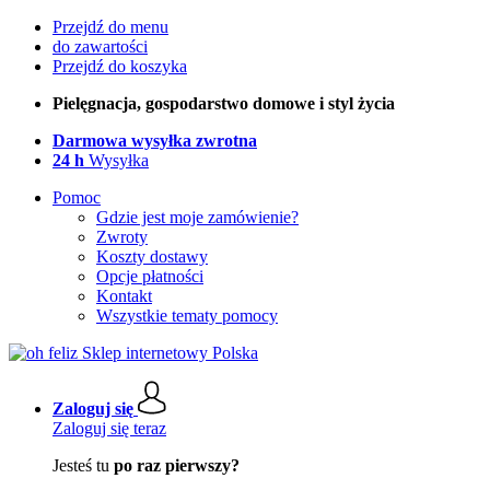
Przejdź do menu
do zawartości
Przejdź do koszyka
Pielęgnacja, gospodarstwo domowe i styl życia
Darmowa wysyłka zwrotna
24 h
Wysyłka
Pomoc
Gdzie jest moje zamówienie?
Zwroty
Koszty dostawy
Opcje płatności
Kontakt
Wszystkie tematy pomocy
Zaloguj się
Zaloguj się teraz
Jesteś tu
po raz pierwszy?