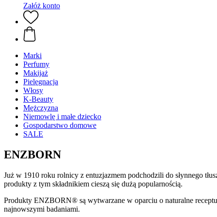
Załóż konto
Marki
Perfumy
Makijaż
Pielęgnacja
Włosy
K-Beauty
Mężczyzna
Niemowlę i małe dziecko
Gospodarstwo domowe
SALE
ENZBORN
Już w 1910 roku rolnicy z entuzjazmem podchodzili do słynnego tłusz
produkty z tym składnikiem cieszą się dużą popularnością.
Produkty ENZBORN® są wytwarzane w oparciu o naturalne receptury j
najnowszymi badaniami.