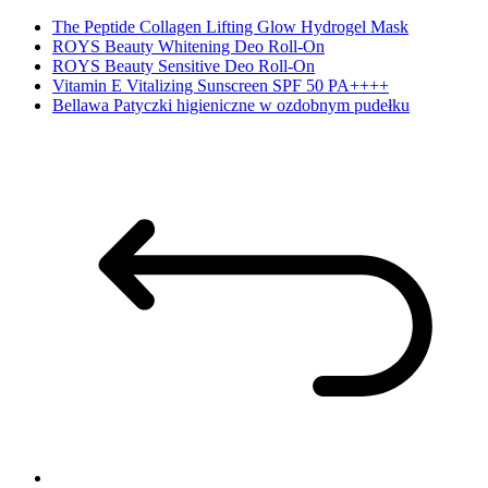
The Peptide Collagen Lifting Glow Hydrogel Mask
ROYS Beauty Whitening Deo Roll-On
ROYS Beauty Sensitive Deo Roll-On
Vitamin E Vitalizing Sunscreen SPF 50 PA++++
Bellawa Patyczki higieniczne w ozdobnym pudełku