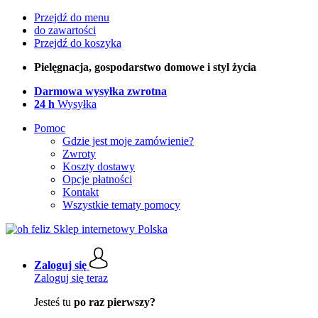
Przejdź do menu
do zawartości
Przejdź do koszyka
Pielęgnacja, gospodarstwo domowe i styl życia
Darmowa wysyłka zwrotna
24 h
Wysyłka
Pomoc
Gdzie jest moje zamówienie?
Zwroty
Koszty dostawy
Opcje płatności
Kontakt
Wszystkie tematy pomocy
Zaloguj się
Zaloguj się teraz
Jesteś tu
po raz pierwszy?