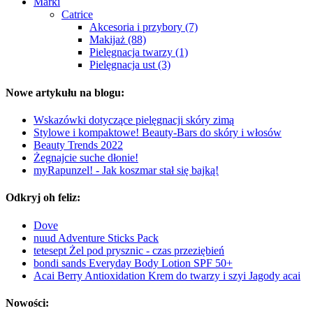
Marki
Catrice
Akcesoria i przybory (7)
Makijaż (88)
Pielęgnacja twarzy (1)
Pielęgnacja ust (3)
Nowe artykułu na blogu:
Wskazówki dotyczące pielęgnacji skóry zimą
Stylowe i kompaktowe! Beauty-Bars do skóry i włosów
Beauty Trends 2022
Żegnajcie suche dłonie!
myRapunzel! - Jak koszmar stał się bajką!
Odkryj oh feliz:
Dove
nuud Adventure Sticks Pack
tetesept Żel pod prysznic - czas przeziębień
bondi sands Everyday Body Lotion SPF 50+
Acai Berry Antioxidation Krem do twarzy i szyi Jagody acai
Nowości: