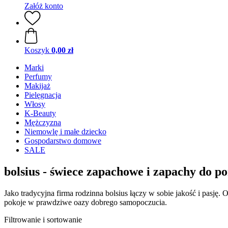
Załóż konto
Koszyk
0,00 zł
Marki
Perfumy
Makijaż
Pielęgnacja
Włosy
K-Beauty
Mężczyzna
Niemowlę i małe dziecko
Gospodarstwo domowe
SALE
bolsius - świece zapachowe i zapachy do p
Jako tradycyjna firma rodzinna bolsius łączy w sobie jakość i pasję
pokoje w prawdziwe oazy dobrego samopoczucia.
Filtrowanie i sortowanie