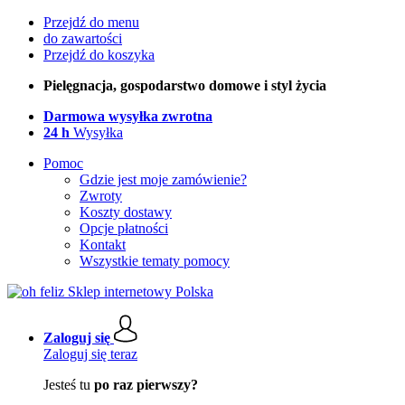
Przejdź do menu
do zawartości
Przejdź do koszyka
Pielęgnacja, gospodarstwo domowe i styl życia
Darmowa wysyłka zwrotna
24 h
Wysyłka
Pomoc
Gdzie jest moje zamówienie?
Zwroty
Koszty dostawy
Opcje płatności
Kontakt
Wszystkie tematy pomocy
Zaloguj się
Zaloguj się teraz
Jesteś tu
po raz pierwszy?