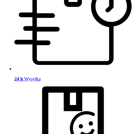
24 h
Wysyłka