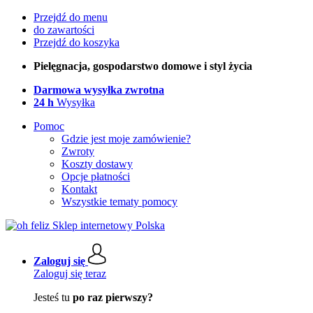
Przejdź do menu
do zawartości
Przejdź do koszyka
Pielęgnacja, gospodarstwo domowe i styl życia
Darmowa wysyłka zwrotna
24 h
Wysyłka
Pomoc
Gdzie jest moje zamówienie?
Zwroty
Koszty dostawy
Opcje płatności
Kontakt
Wszystkie tematy pomocy
Zaloguj się
Zaloguj się teraz
Jesteś tu
po raz pierwszy?