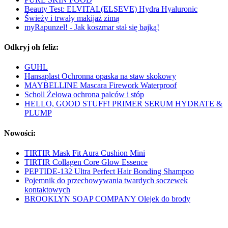
Beauty Test: ELVITAL(ELSEVE) Hydra Hyaluronic
Świeży i trwały makijaż zimą
myRapunzel! - Jak koszmar stał się bajką!
Odkryj oh feliz:
GUHL
Hansaplast Ochronna opaska na staw skokowy
MAYBELLINE Mascara Firework Waterproof
Scholl Żelowa ochrona palców i stóp
HELLO, GOOD STUFF! PRIMER SERUM HYDRATE &
PLUMP
Nowości:
TIRTIR Mask Fit Aura Cushion Mini
TIRTIR Collagen Core Glow Essence
PEPTIDE-132 Ultra Perfect Hair Bonding Shampoo
Pojemnik do przechowywania twardych soczewek
kontaktowych
BROOKLYN SOAP COMPANY Olejek do brody