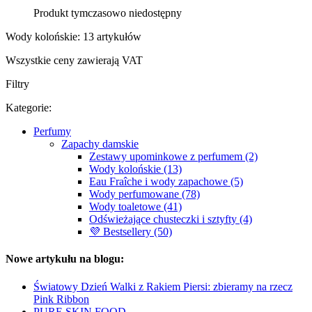
Produkt tymczasowo niedostępny
Wody kolońskie: 13 artykułów
Wszystkie ceny zawierają VAT
Filtry
Kategorie:
Perfumy
Zapachy damskie
Zestawy upominkowe z perfumem (2)
Wody kolońskie (13)
Eau Fraîche i wody zapachowe (5)
Wody perfumowane (78)
Wody toaletowe (41)
Odświeżające chusteczki i sztyfty (4)
💜 Bestsellery (50)
Nowe artykułu na blogu:
Światowy Dzień Walki z Rakiem Piersi: zbieramy na rzecz
Pink Ribbon
PURE SKIN FOOD