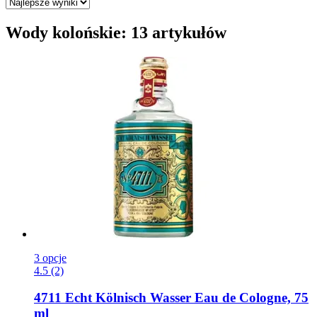
Wody kolońskie: 13 artykułów
3 opcje
4.5 (2)
4711
Echt Kölnisch Wasser Eau de Cologne, 75
ml