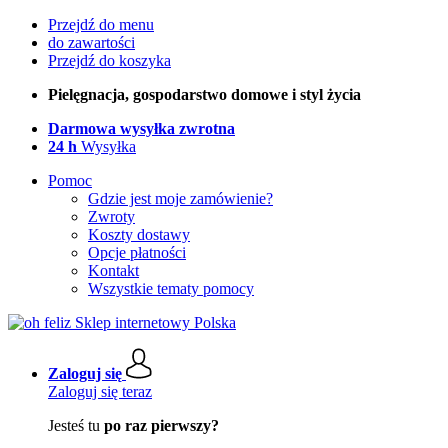
Przejdź do menu
do zawartości
Przejdź do koszyka
Pielęgnacja, gospodarstwo domowe i styl życia
Darmowa wysyłka zwrotna
24 h
Wysyłka
Pomoc
Gdzie jest moje zamówienie?
Zwroty
Koszty dostawy
Opcje płatności
Kontakt
Wszystkie tematy pomocy
Zaloguj się
Zaloguj się teraz
Jesteś tu
po raz pierwszy?