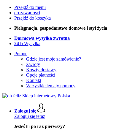
Przejdź do menu
do zawartości
Przejdź do koszyka
Pielęgnacja, gospodarstwo domowe i styl życia
Darmowa wysyłka zwrotna
24 h
Wysyłka
Pomoc
Gdzie jest moje zamówienie?
Zwroty
Koszty dostawy
Opcje płatności
Kontakt
Wszystkie tematy pomocy
Zaloguj się
Zaloguj się teraz
Jesteś tu
po raz pierwszy?