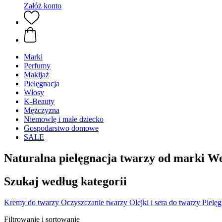
Załóż konto
Marki
Perfumy
Makijaż
Pielęgnacja
Włosy
K-Beauty
Mężczyzna
Niemowlę i małe dziecko
Gospodarstwo domowe
SALE
Naturalna pielęgnacja twarzy od marki W
Szukaj według kategorii
Kremy do twarzy
Oczyszczanie twarzy
Olejki i sera do twarzy
Pielęg
Filtrowanie i sortowanie