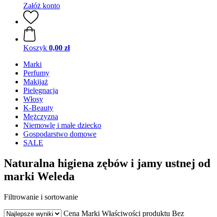
Załóż konto
Koszyk
0,00 zł
Marki
Perfumy
Makijaż
Pielęgnacja
Włosy
K-Beauty
Mężczyzna
Niemowlę i małe dziecko
Gospodarstwo domowe
SALE
Naturalna higiena zębów i jamy ustnej od
marki Weleda
Filtrowanie i sortowanie
Cena
Marki
Właściwości produktu
Bez