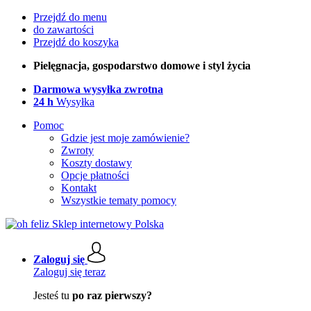
Przejdź do menu
do zawartości
Przejdź do koszyka
Pielęgnacja, gospodarstwo domowe i styl życia
Darmowa wysyłka zwrotna
24 h
Wysyłka
Pomoc
Gdzie jest moje zamówienie?
Zwroty
Koszty dostawy
Opcje płatności
Kontakt
Wszystkie tematy pomocy
Zaloguj się
Zaloguj się teraz
Jesteś tu
po raz pierwszy?