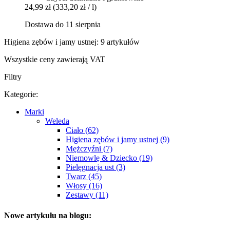
24,99 zł
(333,20 zł / l)
Dostawa do 11 sierpnia
Higiena zębów i jamy ustnej: 9 artykułów
Wszystkie ceny zawierają VAT
Filtry
Kategorie:
Marki
Weleda
Ciało (62)
Higiena zębów i jamy ustnej (9)
Mężczyźni (7)
Niemowlę & Dziecko (19)
Pielęgnacja ust (3)
Twarz (45)
Włosy (16)
Zestawy (11)
Nowe artykułu na blogu: