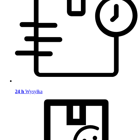
24 h
Wysyłka