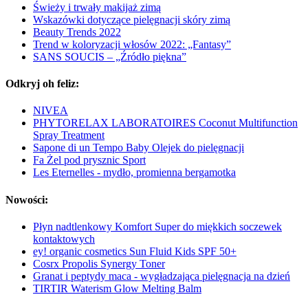
Świeży i trwały makijaż zimą
Wskazówki dotyczące pielęgnacji skóry zimą
Beauty Trends 2022
Trend w koloryzacji włosów 2022: „Fantasy”
SANS SOUCIS – „Źródło piękna”
Odkryj oh feliz:
NIVEA
PHYTORELAX LABORATOIRES Coconut Multifunction
Spray Treatment
Sapone di un Tempo Baby Olejek do pielęgnacji
Fa Żel pod prysznic Sport
Les Eternelles - mydło, promienna bergamotka
Nowości:
Płyn nadtlenkowy Komfort Super do miękkich soczewek
kontaktowych
ey! organic cosmetics Sun Fluid Kids SPF 50+
Cosrx Propolis Synergy Toner
Granat i peptydy maca - wygładzająca pielęgnacja na dzień
TIRTIR Waterism Glow Melting Balm