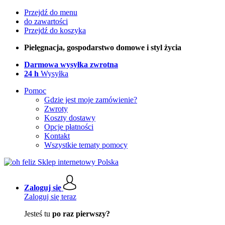
Przejdź do menu
do zawartości
Przejdź do koszyka
Pielęgnacja, gospodarstwo domowe i styl życia
Darmowa wysyłka zwrotna
24 h
Wysyłka
Pomoc
Gdzie jest moje zamówienie?
Zwroty
Koszty dostawy
Opcje płatności
Kontakt
Wszystkie tematy pomocy
Zaloguj się
Zaloguj się teraz
Jesteś tu
po raz pierwszy?