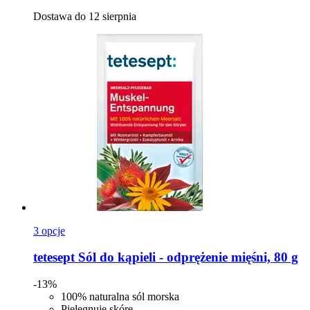
Dostawa do 12 sierpnia
3 opcje
tetesept
Sól do kąpieli -​ odprężenie mięśni, 80 g
-13%
100% naturalna sól morska
Pielęgnuje skórę