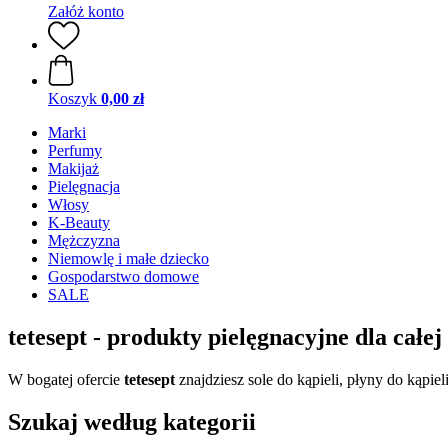
Załóż konto
Koszyk
0,00 zł
Marki
Perfumy
Makijaż
Pielęgnacja
Włosy
K-Beauty
Mężczyzna
Niemowlę i małe dziecko
Gospodarstwo domowe
SALE
tetesept - produkty pielęgnacyjne dla całej
W bogatej ofercie
tetesept
znajdziesz sole do kąpieli, płyny do kąpie
Szukaj według kategorii