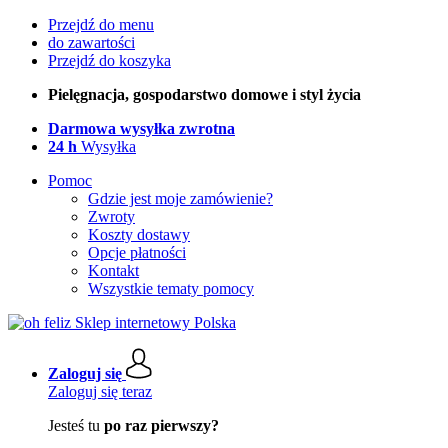
Przejdź do menu
do zawartości
Przejdź do koszyka
Pielęgnacja, gospodarstwo domowe i styl życia
Darmowa wysyłka zwrotna
24 h
Wysyłka
Pomoc
Gdzie jest moje zamówienie?
Zwroty
Koszty dostawy
Opcje płatności
Kontakt
Wszystkie tematy pomocy
Zaloguj się
Zaloguj się teraz
Jesteś tu
po raz pierwszy?