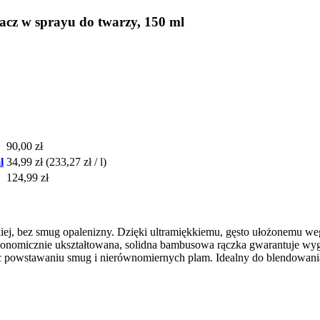
acz w sprayu do twarzy, 150 ml
90,00 zł
l
34,99 zł
(233,27 zł / l)
124,99 zł
iej, bez smug opalenizny. Dzięki ultramiękkiemu, gęsto ułożonemu 
rgonomicznie ukształtowana, solidna bambusowa rączka gwarantuje wyg
 powstawaniu smug i nierównomiernych plam. Idealny do blendowania w 