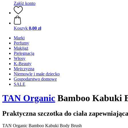
Załóż konto
Koszyk
0,00 zł
Marki
Perfumy
Makijaż
Pielęgnacja
Włosy
K-Beauty
Mężczyzna
Niemowlę i małe dziecko
Gospodarstwo domowe
SALE
TAN Organic
Bamboo Kabuki B
Praktyczna szczotka do ciała zapewniając
TAN Organic Bamboo Kabuki Body Brush