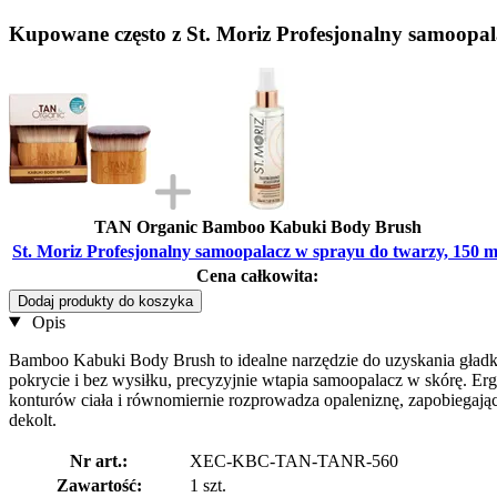
Kupowane często z St. Moriz Profesjonalny samoopal
TAN Organic Bamboo Kabuki Body Brush
St. Moriz Profesjonalny samoopalacz w sprayu do twarzy, 150 m
Cena całkowita:
Dodaj produkty do koszyka
Opis
Bamboo Kabuki Body Brush to idealne narzędzie do uzyskania gładk
pokrycie i bez wysiłku, precyzyjnie wtapia samoopalacz w skórę. E
konturów ciała i równomiernie rozprowadza opaleniznę, zapobiegając
dekolt.
Nr art.:
XEC-KBC-TAN-TANR-560
Zawartość:
1 szt.