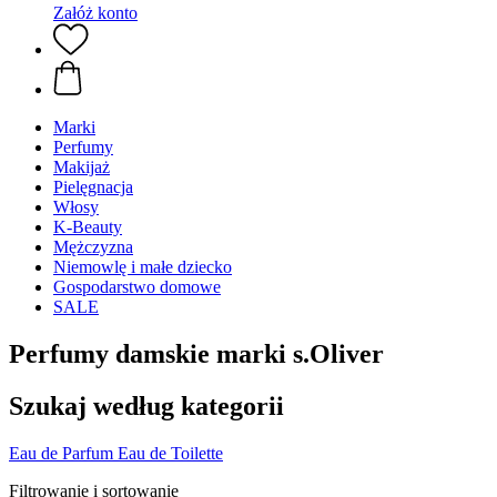
Załóż konto
Marki
Perfumy
Makijaż
Pielęgnacja
Włosy
K-Beauty
Mężczyzna
Niemowlę i małe dziecko
Gospodarstwo domowe
SALE
Perfumy damskie marki s.Oliver
Szukaj według kategorii
Eau de Parfum
Eau de Toilette
Filtrowanie i sortowanie