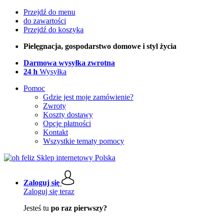
Przejdź do menu
do zawartości
Przejdź do koszyka
Pielęgnacja, gospodarstwo domowe i styl życia
Darmowa wysyłka zwrotna
24 h
Wysyłka
Pomoc
Gdzie jest moje zamówienie?
Zwroty
Koszty dostawy
Opcje płatności
Kontakt
Wszystkie tematy pomocy
Zaloguj się
Zaloguj się teraz
Jesteś tu
po raz pierwszy?