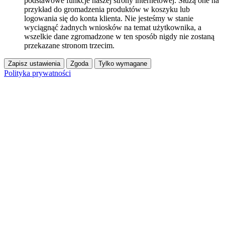
podstawowe funkcje naszej strony internetowej. Służą one na
przykład do gromadzenia produktów w koszyku lub
logowania się do konta klienta. Nie jesteśmy w stanie
wyciągnąć żadnych wniosków na temat użytkownika, a
wszelkie dane zgromadzone w ten sposób nigdy nie zostaną
przekazane stronom trzecim.
Zapisz ustawienia
Zgoda
Tylko wymagane
Polityka prywatności