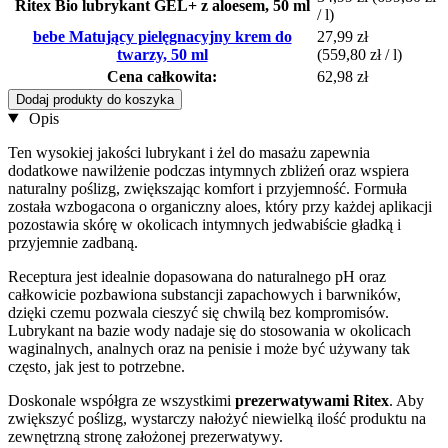
Ritex Bio lubrykant GEL+ z aloesem, 50 ml
/ l)
bebe Matujący pielęgnacyjny krem do
27,99 zł
twarzy, 50 ml
(559,80 zł / l)
Cena całkowita:
62,98 zł
Dodaj produkty do koszyka
Opis
Ten wysokiej jakości lubrykant i żel do masażu zapewnia
dodatkowe nawilżenie podczas intymnych zbliżeń oraz wspiera
naturalny poślizg, zwiększając komfort i przyjemność. Formuła
została wzbogacona o organiczny aloes, który przy każdej aplikacji
pozostawia skórę w okolicach intymnych jedwabiście gładką i
przyjemnie zadbaną.
Receptura jest idealnie dopasowana do naturalnego pH oraz
całkowicie pozbawiona substancji zapachowych i barwników,
dzięki czemu pozwala cieszyć się chwilą bez kompromisów.
Lubrykant na bazie wody nadaje się do stosowania w okolicach
waginalnych, analnych oraz na penisie i może być używany tak
często, jak jest to potrzebne.
Doskonale współgra ze wszystkimi
prezerwatywami Ritex
. Aby
zwiększyć poślizg, wystarczy nałożyć niewielką ilość produktu na
zewnętrzną stronę założonej prezerwatywy.