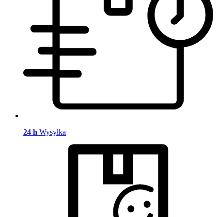
24 h
Wysyłka