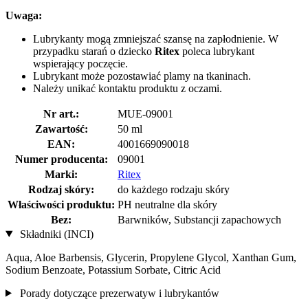
Uwaga:
Lubrykanty mogą zmniejszać szansę na zapłodnienie. W
przypadku starań o dziecko
Ritex
poleca lubrykant
wspierający poczęcie.
Lubrykant może pozostawiać plamy na tkaninach.
Należy unikać kontaktu produktu z oczami.
Nr art.:
MUE-09001
Zawartość:
50 ml
EAN:
4001669090018
Numer producenta:
09001
Marki:
Ritex
Rodzaj skóry:
do każdego rodzaju skóry
Właściwości produktu:
PH neutralne dla skóry
Bez:
Barwników, Substancji zapachowych
Składniki (INCI)
Aqua, Aloe Barbensis, Glycerin, Propylene Glycol, Xanthan Gum,
Sodium Benzoate, Potassium Sorbate, Citric Acid
Porady dotyczące prezerwatyw i lubrykantów