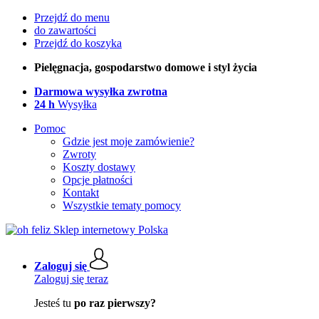
Przejdź do menu
do zawartości
Przejdź do koszyka
Pielęgnacja, gospodarstwo domowe i styl życia
Darmowa wysyłka zwrotna
24 h
Wysyłka
Pomoc
Gdzie jest moje zamówienie?
Zwroty
Koszty dostawy
Opcje płatności
Kontakt
Wszystkie tematy pomocy
Zaloguj się
Zaloguj się teraz
Jesteś tu
po raz pierwszy?