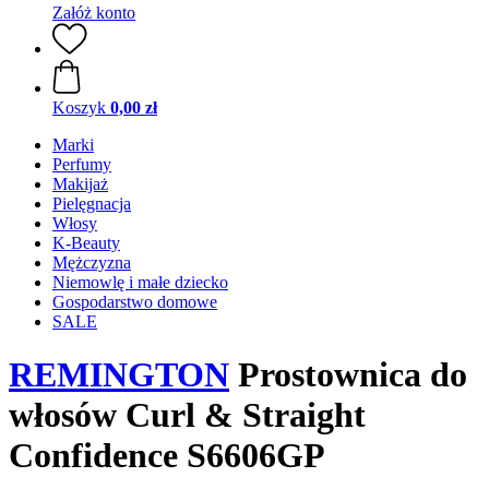
Załóż konto
Koszyk
0,00 zł
Marki
Perfumy
Makijaż
Pielęgnacja
Włosy
K-Beauty
Mężczyzna
Niemowlę i małe dziecko
Gospodarstwo domowe
SALE
REMINGTON
Prostownica do
włosów Curl & Straight
Confidence S6606GP