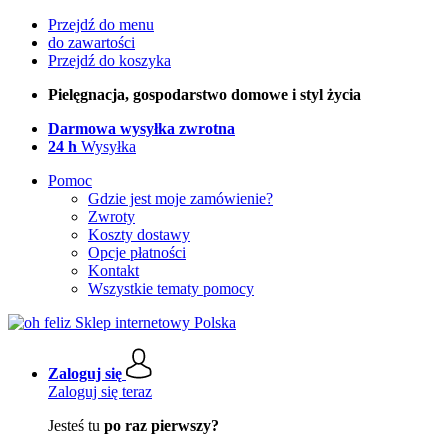
Przejdź do menu
do zawartości
Przejdź do koszyka
Pielęgnacja, gospodarstwo domowe i styl życia
Darmowa wysyłka zwrotna
24 h
Wysyłka
Pomoc
Gdzie jest moje zamówienie?
Zwroty
Koszty dostawy
Opcje płatności
Kontakt
Wszystkie tematy pomocy
Zaloguj się
Zaloguj się teraz
Jesteś tu
po raz pierwszy?