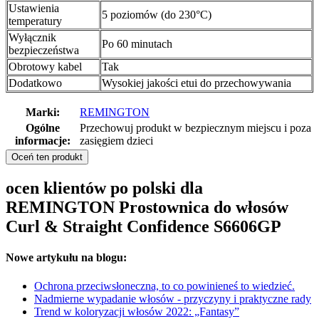
Ustawienia
5 poziomów (do 230°C)
temperatury
Wyłącznik
Po 60 minutach
bezpieczeństwa
Obrotowy kabel
Tak
Dodatkowo
Wysokiej jakości etui do przechowywania
Marki:
REMINGTON
Ogólne
Przechowuj produkt w bezpiecznym miejscu i poza
informacje:
zasięgiem dzieci
Oceń ten produkt
ocen klientów po polski dla
REMINGTON Prostownica do włosów
Curl & Straight Confidence S6606GP
Nowe artykułu na blogu:
Ochrona przeciwsłoneczna, to co powinieneś to wiedzieć.
Nadmierne wypadanie włosów - przyczyny i praktyczne rady
Trend w koloryzacji włosów 2022: „Fantasy”