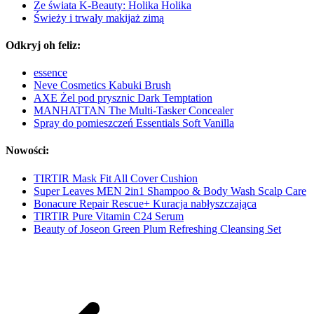
Ze świata K-Beauty: Holika Holika
Świeży i trwały makijaż zimą
Odkryj oh feliz:
essence
Neve Cosmetics Kabuki Brush
AXE Żel pod prysznic Dark Temptation
MANHATTAN The Multi-Tasker Concealer
Spray do pomieszczeń Essentials Soft Vanilla
Nowości:
TIRTIR Mask Fit All Cover Cushion
Super Leaves MEN 2in1 Shampoo & Body Wash Scalp Care
Bonacure Repair Rescue+ Kuracja nabłyszczająca
TIRTIR Pure Vitamin C24 Serum
Beauty of Joseon Green Plum Refreshing Cleansing Set