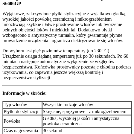
S6606GP
Wyjątkowe, zakrzywione płytki stylizacyjne z wyjątkowo gładką,
wysokiej jakości powłoką ceramiczną i mikrogrzebieniem
umożliwiają szybkie i łatwe prostowanie włosów lub tworzenie
pełnych objętości loków i miękkich fal. Dodatkowo płytki
wzbogacono o antystatyczny turmalin, który gwarantuje płynne
prowadzenie urządzenia i ogranicza elektryzowanie się włosów.
Do wyboru jest pięć poziomów temperatury (do 230 °C).
Urządzenie osiąga żądaną temperaturę już po 30 sekundach. Po 60
minutach następuje automatyczne wyłączenie ze względów
bezpieczeństwa. Końcówka prostownicy pozostaje chłodna podczas
użytkowania, co zapewnia jeszcze większą kontrolę i
bezpieczeństwo stylizacji.
Informacje w skrócie:
Typ włosów
Wszystkie rodzaje włosów
Płytki do stylizacji
Skręcane, sprężynowe i z mikrogrzebieniem
Gładka, wysokiej jakości i antystatyczna
Powłoka
powłoka ceramiczna
Czas nagrzewania
30 sekund