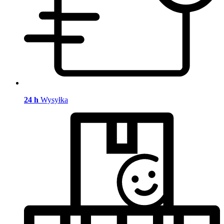
24 h
Wysyłka