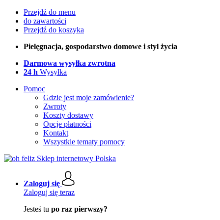
Przejdź do menu
do zawartości
Przejdź do koszyka
Pielęgnacja, gospodarstwo domowe i styl życia
Darmowa wysyłka zwrotna
24 h
Wysyłka
Pomoc
Gdzie jest moje zamówienie?
Zwroty
Koszty dostawy
Opcje płatności
Kontakt
Wszystkie tematy pomocy
Zaloguj się
Zaloguj się teraz
Jesteś tu
po raz pierwszy?