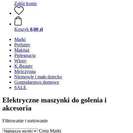
Załóż konto
Koszyk
0,00 zł
Marki
Perfumy
Makijaż
Pielęgnacja
Włosy
K-Beauty
Mężczyzna
Niemowlę i małe dziecko
Gospodarstwo domowe
SALE
Elektryczne maszynki do golenia i
akcesoria
Filtrowanie i sortowanie
Cena
Marki