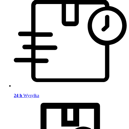
24 h
Wysyłka