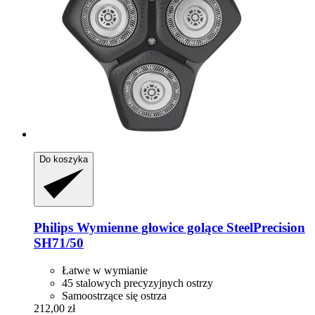
Do koszyka
Philips
Wymienne głowice golące SteelPrecision
SH71/50
Łatwe w wymianie
45 stalowych precyzyjnych ostrzy
Samoostrzące się ostrza
212,00 zł