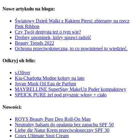
Nowe artykułu na blogu:
Światowy Dzień Walki z Rakiem Piersi: zbieramy na rzecz
Pink Ribbon
Czy Twój dentysta też o tym wie?
Drobny upominek, który sprawi radość
Beauty Trends 2022
Ochrona przeciwsłoneczna, to co powinieneś to wiedzieć.
Odkryj oh feliz:
s.Oliver
Kia-Charlotta Modne kolory na lato
Jovan Musk Oil Eau de Parfum
MAYBELLINE SuperStay MakeUp Puder kompaktowy
SPEICK PURE żel pod prysznic włosy + ciało
Nowości:
ROYS Beauty Pure Deo Roll-On Man
Neutralny balsam do opalania bez zapachu SPF 50
Liebe die Natur Krem przeciwsłoneczny SPF 30
Cosrx Ultimate Spot Cream