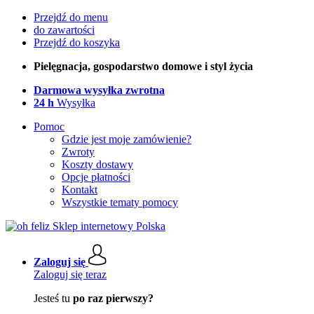
Przejdź do menu
do zawartości
Przejdź do koszyka
Pielęgnacja, gospodarstwo domowe i styl życia
Darmowa wysyłka zwrotna
24 h
Wysyłka
Pomoc
Gdzie jest moje zamówienie?
Zwroty
Koszty dostawy
Opcje płatności
Kontakt
Wszystkie tematy pomocy
Zaloguj się
Zaloguj się teraz
Jesteś tu
po raz pierwszy?