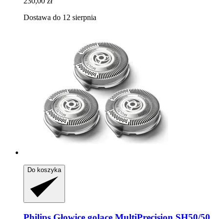
230,00 zł
Dostawa do 12 sierpnia
Do koszyka
Philips
Głowice golące MultiPrecision SH50/50