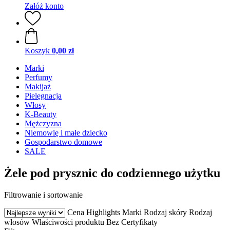
Załóż konto
Koszyk
0,00 zł
Marki
Perfumy
Makijaż
Pielęgnacja
Włosy
K-Beauty
Mężczyzna
Niemowlę i małe dziecko
Gospodarstwo domowe
SALE
Żele pod prysznic do codziennego użytku
Filtrowanie i sortowanie
Cena
Highlights
Marki
Rodzaj skóry
Rodzaj
włosów
Właściwości produktu
Bez
Certyfikaty