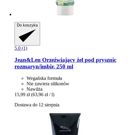
Do koszyka
5.0 (1)
Jean&Len
Orzeźwiający żel pod prysznic
rozmaryn/imbir, 250 ml
Wegańska formuła
Nie zawiera silikonów
Nawilża
15,99 zł
(63,96 zł / l)
Dostawa do 12 sierpnia