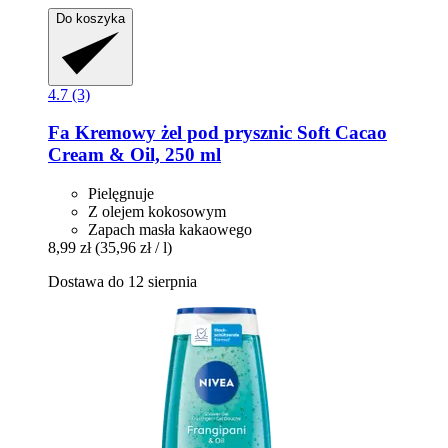
Do koszyka
4.7 (3)
Fa
Kremowy żel pod prysznic Soft Cacao
Cream & Oil, 250 ml
Pielęgnuje
Z olejem kokosowym
Zapach masła kakaowego
8,99 zł
(35,96 zł / l)
Dostawa do 12 sierpnia