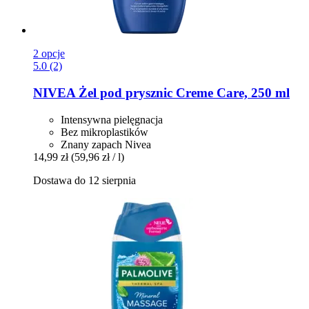
2 opcje
5.0 (2)
NIVEA
Żel pod prysznic Creme Care, 250 ml
Intensywna pielęgnacja
Bez mikroplastików
Znany zapach Nivea
14,99 zł
(59,96 zł / l)
Dostawa do 12 sierpnia