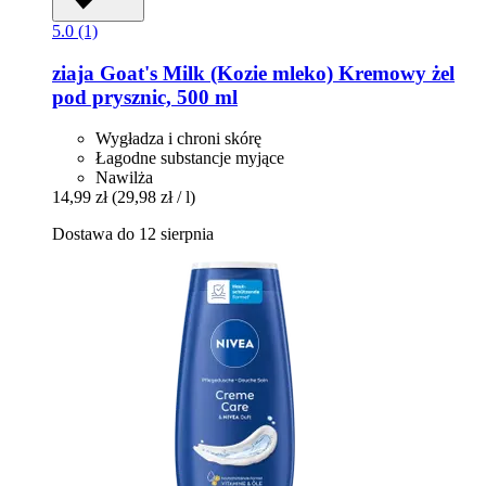
5.0 (1)
ziaja
Goat's Milk (Kozie mleko) Kremowy żel
pod prysznic, 500 ml
Wygładza i chroni skórę
Łagodne substancje myjące
Nawilża
14,99 zł
(29,98 zł / l)
Dostawa do 12 sierpnia