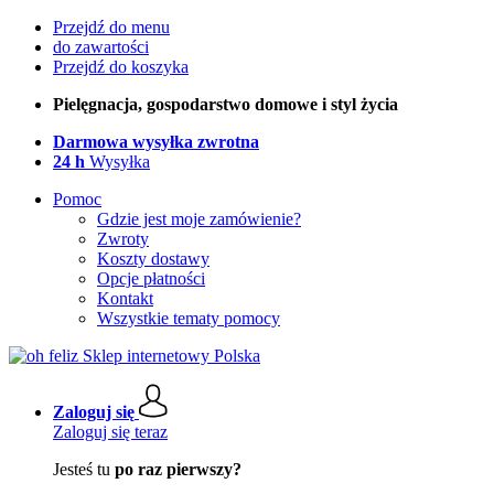
Przejdź do menu
do zawartości
Przejdź do koszyka
Pielęgnacja, gospodarstwo domowe i styl życia
Darmowa wysyłka zwrotna
24 h
Wysyłka
Pomoc
Gdzie jest moje zamówienie?
Zwroty
Koszty dostawy
Opcje płatności
Kontakt
Wszystkie tematy pomocy
Zaloguj się
Zaloguj się teraz
Jesteś tu
po raz pierwszy?