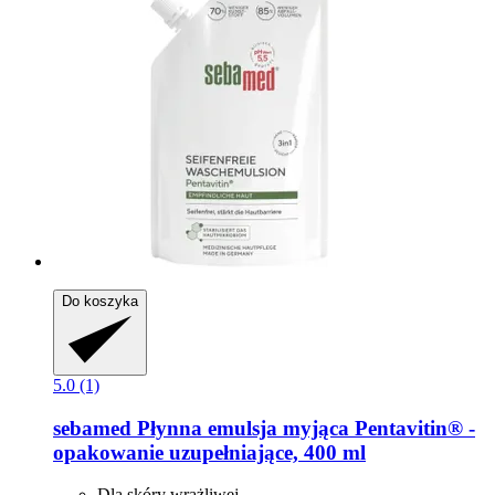
Do koszyka
5.0 (1)
sebamed
Płynna emulsja myjąca Pentavitin® -​
opakowanie uzupełniające, 400 ml
Dla skóry wrażliwej