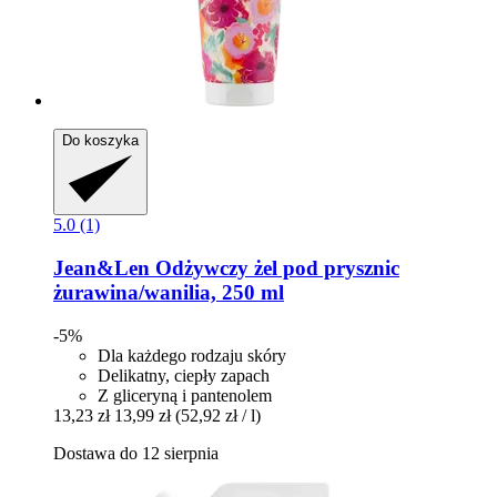
Do koszyka
5.0 (1)
Jean&Len
Odżywczy żel pod prysznic
żurawina/wanilia, 250 ml
-5%
Dla każdego rodzaju skóry
Delikatny, ciepły zapach
Z gliceryną i pantenolem
13,23 zł
13,99 zł
(52,92 zł / l)
Dostawa do 12 sierpnia