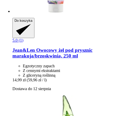
Do koszyka
5.0 (1)
Jean&Len
Owocowy żel pod prysznic
marakuja/brzoskwinia, 250 ml
Egzotyczny zapach
Z cennymi ekstraktami
Z gliceryną roślinną
14,99 zł
(59,96 zł / l)
Dostawa do 12 sierpnia