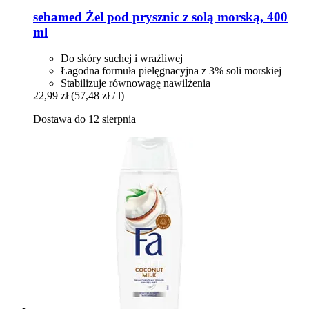
sebamed
Żel pod prysznic z solą morską, 400
ml
Do skóry suchej i wrażliwej
Łagodna formuła pielęgnacyjna z 3% soli morskiej
Stabilizuje równowagę nawilżenia
22,99 zł
(57,48 zł / l)
Dostawa do 12 sierpnia