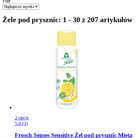
Filtr
Żele pod prysznic: 1 - 30 z 207 artykułów
2 opcje
5.0 (3)
Frosch
Senses Sensitive Żel pod prysznic Mięta