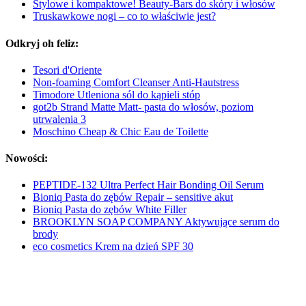
Stylowe i kompaktowe! Beauty-Bars do skóry i włosów
Truskawkowe nogi – co to właściwie jest?
Odkryj oh feliz:
Tesori d'Oriente
Non-foaming Comfort Cleanser Anti-Hautstress
Timodore Utleniona sól do kąpieli stóp
got2b Strand Matte Matt- pasta do włosów, poziom
utrwalenia 3
Moschino Cheap & Chic Eau de Toilette
Nowości:
PEPTIDE-132 Ultra Perfect Hair Bonding Oil Serum
Bioniq Pasta do zębów Repair – sensitive akut
Bioniq Pasta do zębów White Filler
BROOKLYN SOAP COMPANY Aktywujące serum do
brody
eco cosmetics Krem na dzień SPF 30