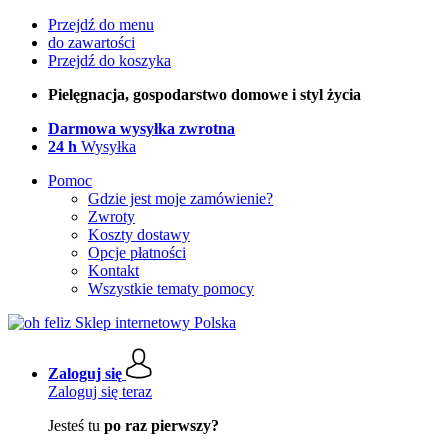
Przejdź do menu
do zawartości
Przejdź do koszyka
Pielęgnacja, gospodarstwo domowe i styl życia
Darmowa wysyłka zwrotna
24 h
Wysyłka
Pomoc
Gdzie jest moje zamówienie?
Zwroty
Koszty dostawy
Opcje płatności
Kontakt
Wszystkie tematy pomocy
Zaloguj się
Zaloguj się teraz
Jesteś tu
po raz pierwszy?