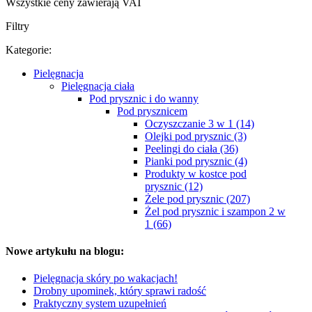
Wszystkie ceny zawierają VAT
Filtry
Kategorie:
Pielęgnacja
Pielęgnacja ciała
Pod prysznic i do wanny
Pod prysznicem
Oczyszczanie 3 w 1 (14)
Olejki pod prysznic (3)
Peelingi do ciała (36)
Pianki pod prysznic (4)
Produkty w kostce pod
prysznic (12)
Żele pod prysznic (207)
Żel pod prysznic i szampon 2 w
1 (66)
Nowe artykułu na blogu:
Pielęgnacja skóry po wakacjach!
Drobny upominek, który sprawi radość
Praktyczny system uzupełnień