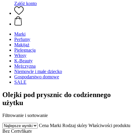
Załóż konto
Marki
Perfumy
Makijaż
Pielęgnacja
Włosy
K-Beauty
Mężczyzna
Niemowlę i małe dziecko
Gospodarstwo domowe
SALE
Olejki pod prysznic do codziennego
użytku
Filtrowanie i sortowanie
Cena
Marki
Rodzaj skóry
Właściwości produktu
Bez
Certyfikaty