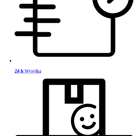
24 h
Wysyłka