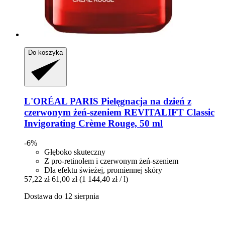
Do koszyka
L'ORÉAL PARIS
Pielęgnacja na dzień z
czerwonym żeń-​szeniem REVITALIFT Classic
Invigorating Crème Rouge, 50 ml
-6%
Głęboko skuteczny
Z pro-retinolem i czerwonym żeń-szeniem
Dla efektu świeżej, promiennej skóry
57,22 zł
61,00 zł
(1 144,40 zł / l)
Dostawa do 12 sierpnia