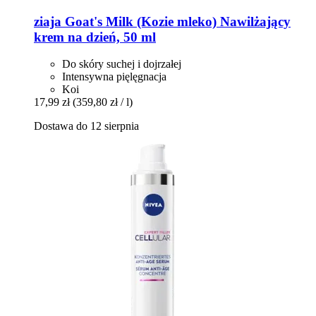
ziaja
Goat's Milk (Kozie mleko) Nawilżający
krem na dzień, 50 ml
Do skóry suchej i dojrzałej
Intensywna pięlęgnacja
Koi
17,99 zł
(359,80 zł / l)
Dostawa do 12 sierpnia