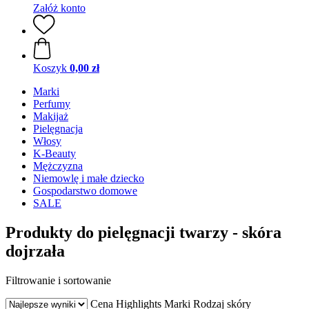
Załóż konto
Koszyk
0,00 zł
Marki
Perfumy
Makijaż
Pielęgnacja
Włosy
K-Beauty
Mężczyzna
Niemowlę i małe dziecko
Gospodarstwo domowe
SALE
Produkty do pielęgnacji twarzy - skóra
dojrzała
Filtrowanie i sortowanie
Cena
Highlights
Marki
Rodzaj skóry