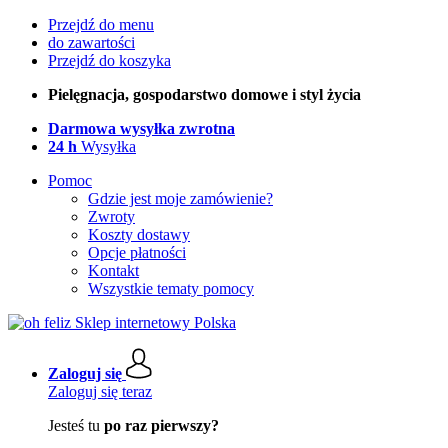
Przejdź do menu
do zawartości
Przejdź do koszyka
Pielęgnacja, gospodarstwo domowe i styl życia
Darmowa wysyłka zwrotna
24 h
Wysyłka
Pomoc
Gdzie jest moje zamówienie?
Zwroty
Koszty dostawy
Opcje płatności
Kontakt
Wszystkie tematy pomocy
Zaloguj się
Zaloguj się teraz
Jesteś tu
po raz pierwszy?