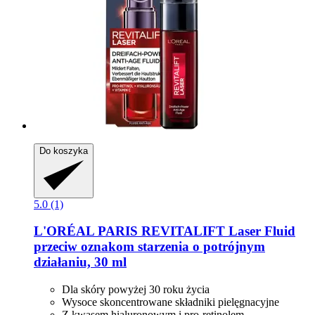
Do koszyka
5.0 (1)
L'ORÉAL PARIS
REVITALIFT Laser Fluid
przeciw oznakom starzenia o potrójnym
działaniu, 30 ml
Dla skóry powyżej 30 roku życia
Wysoce skoncentrowane składniki pielęgnacyjne
Z kwasem hialuronowym i pro-retinolem