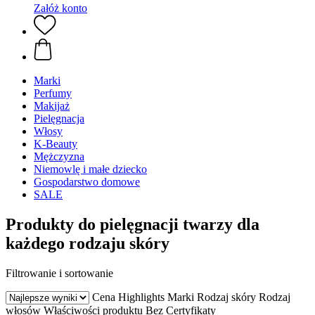
Załóż konto
Marki
Perfumy
Makijaż
Pielęgnacja
Włosy
K-Beauty
Mężczyzna
Niemowlę i małe dziecko
Gospodarstwo domowe
SALE
Produkty do pielęgnacji twarzy dla
każdego rodzaju skóry
Filtrowanie i sortowanie
Cena
Highlights
Marki
Rodzaj skóry
Rodzaj
włosów
Właściwości produktu
Bez
Certyfikaty