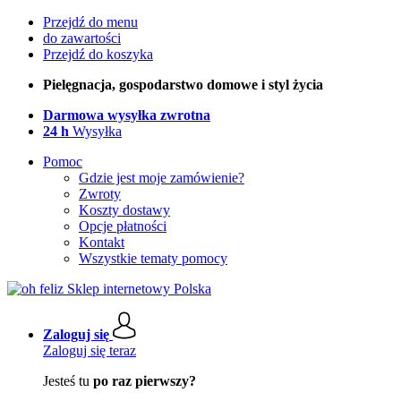
Przejdź do menu
do zawartości
Przejdź do koszyka
Pielęgnacja, gospodarstwo domowe i styl życia
Darmowa wysyłka zwrotna
24 h
Wysyłka
Pomoc
Gdzie jest moje zamówienie?
Zwroty
Koszty dostawy
Opcje płatności
Kontakt
Wszystkie tematy pomocy
Zaloguj się
Zaloguj się teraz
Jesteś tu
po raz pierwszy?