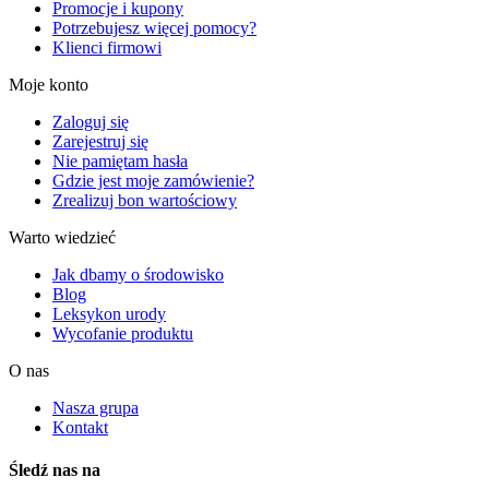
Promocje i kupony
Potrzebujesz więcej pomocy?
Klienci firmowi
Moje konto
Zaloguj się
Zarejestruj się
Nie pamiętam hasła
Gdzie jest moje zamówienie?
Zrealizuj bon wartościowy
Warto wiedzieć
Jak dbamy o środowisko
Blog
Leksykon urody
Wycofanie produktu
O nas
Nasza grupa
Kontakt
Śledź nas na