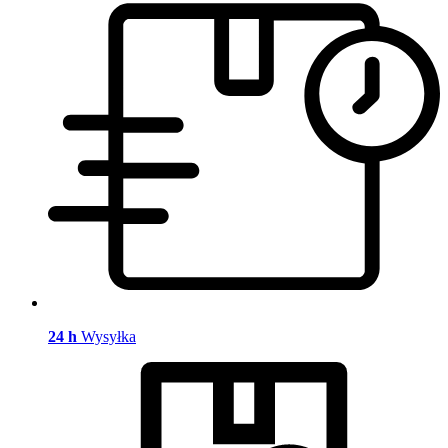
24 h
Wysyłka