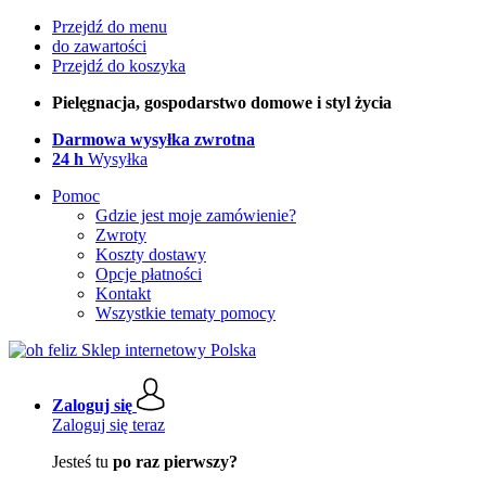
Przejdź do menu
do zawartości
Przejdź do koszyka
Pielęgnacja, gospodarstwo domowe i styl życia
Darmowa wysyłka zwrotna
24 h
Wysyłka
Pomoc
Gdzie jest moje zamówienie?
Zwroty
Koszty dostawy
Opcje płatności
Kontakt
Wszystkie tematy pomocy
Zaloguj się
Zaloguj się teraz
Jesteś tu
po raz pierwszy?