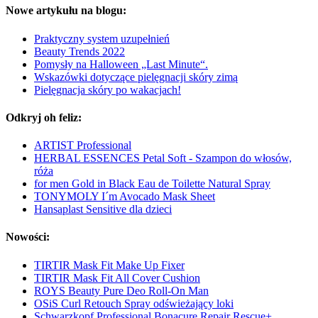
Nowe artykułu na blogu:
Praktyczny system uzupełnień
Beauty Trends 2022
Pomysły na Halloween „Last Minute“.
Wskazówki dotyczące pielęgnacji skóry zimą
Pielęgnacja skóry po wakacjach!
Odkryj oh feliz:
ARTIST Professional
HERBAL ESSENCES Petal Soft - Szampon do włosów,
róża
for men Gold in Black Eau de Toilette Natural Spray
TONYMOLY I´m Avocado Mask Sheet
Hansaplast Sensitive dla dzieci
Nowości:
TIRTIR Mask Fit Make Up Fixer
TIRTIR Mask Fit All Cover Cushion
ROYS Beauty Pure Deo Roll-On Man
OSiS Curl Retouch Spray odświeżający loki
Schwarzkopf Professional Bonacure Repair Rescue+