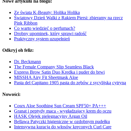
Nowe artykułu na blogu:
Ze świata K-Beauty: Holika Holika
Światowy Dzień Walki z Rakiem Piersi: zbieramy na rzecz
Pink Ribbon
Co warto wiedzieć o perfumach?
Drobny upominek, który sprawi radość
Praktyczny system uzupełnień
Odkryj oh feliz:
Dr. Beckmann
The Female Company Slip Seamless Black
Express Brow Satin Duo Kredka i puder do brwi
MISSHA Airy Fit Sheetmask Aloe
Pasta del Capitano 1905 pasta do zębów z sycylijską cytryną
Nowości:
Cosrx Aloe Soothing Sun Cream SPF50+ PA+++
Granat i peptydy maca - wygładzający krem do oczu
HASK Olejek pielęgnacyjny Argan Oil
Bellawa Patyczki higieniczne w ozdobnym pudełku
Intensywna kuracja do włosów kręconych Curl Care