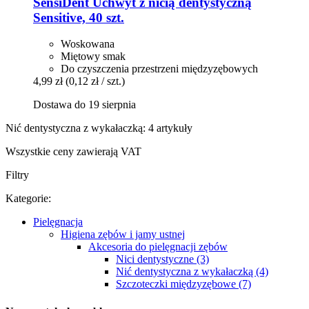
SensiDent
Uchwyt z nicią dentystyczną
Sensitive, 40 szt.
Woskowana
Miętowy smak
Do czyszczenia przestrzeni międzyzębowych
4,99 zł
(0,12 zł / szt.)
Dostawa do 19 sierpnia
Nić dentystyczna z wykałaczką: 4 artykuły
Wszystkie ceny zawierają VAT
Filtry
Kategorie:
Pielęgnacja
Higiena zębów i jamy ustnej
Akcesoria do pielęgnacji zębów
Nici dentystyczne (3)
Nić dentystyczna z wykałaczką (4)
Szczoteczki międzyzębowe (7)