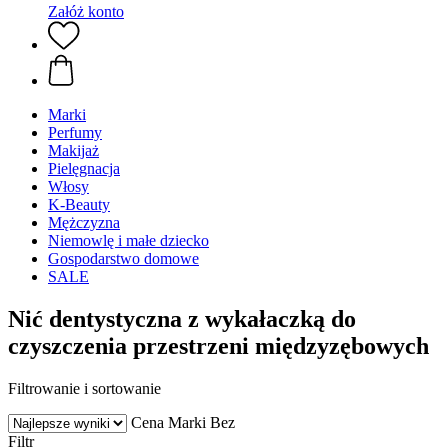
Załóż konto
Marki
Perfumy
Makijaż
Pielęgnacja
Włosy
K-Beauty
Mężczyzna
Niemowlę i małe dziecko
Gospodarstwo domowe
SALE
Nić dentystyczna z wykałaczką do
czyszczenia przestrzeni międzyzębowych
Filtrowanie i sortowanie
Cena
Marki
Bez
Filtr