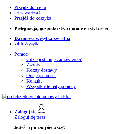
Przejdź do menu
do zawartości
Przejdź do koszyka
Pielęgnacja, gospodarstwo domowe i styl życia
Darmowa wysyłka zwrotna
24 h
Wysyłka
Pomoc
Gdzie jest moje zamówienie?
Zwroty
Koszty dostawy
Opcje płatności
Kontakt
Wszystkie tematy pomocy
Zaloguj się
Zaloguj się teraz
Jesteś tu
po raz pierwszy?