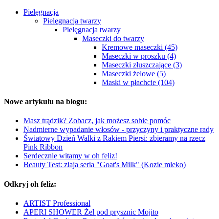
Pielęgnacja
Pielęgnacja twarzy
Pielęgnacja twarzy
Maseczki do twarzy
Kremowe maseczki (45)
Maseczki w proszku (4)
Maseczki złuszczające (3)
Maseczki żelowe (5)
Maski w płachcie (104)
Nowe artykułu na blogu:
Masz trądzik? Zobacz, jak możesz sobie pomóc
Nadmierne wypadanie włosów - przyczyny i praktyczne rady
Światowy Dzień Walki z Rakiem Piersi: zbieramy na rzecz
Pink Ribbon
Serdecznie witamy w oh feliz!
Beauty Test: ziaja seria "Goat's Milk" (Kozie mleko)
Odkryj oh feliz:
ARTIST Professional
APERI SHOWER Żel pod prysznic Mojito