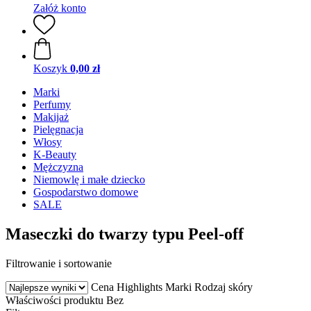
Załóż konto
Koszyk
0,00 zł
Marki
Perfumy
Makijaż
Pielęgnacja
Włosy
K-Beauty
Mężczyzna
Niemowlę i małe dziecko
Gospodarstwo domowe
SALE
Maseczki do twarzy typu Peel-off
Filtrowanie i sortowanie
Cena
Highlights
Marki
Rodzaj skóry
Właściwości produktu
Bez