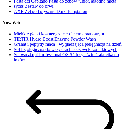
Pasta del Capitano Pasta do zębów junior, łagodna mięta
syoss Zestaw do brwi
AXE Żel pod prysznic Dark Temptation
Nowości:
Miękkie płatki kosmetyczne z olejem arganowym
TIRTIR Hydro Boost Enzyme Powder Wash
Granat i peptydy maca - wygładzająca pielęgnacja na dzień
Sól fizjologiczna do wszystkich soczewek kontaktowych
Schwarzkopf Professional OSiS Tipsy Twirl Galaretka do
loków