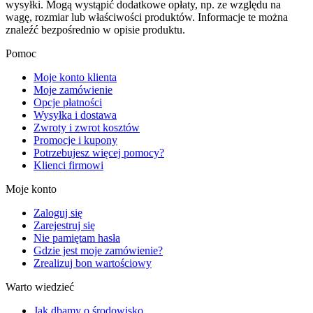
wysyłki. Mogą wystąpić dodatkowe opłaty, np. ze względu na
wagę, rozmiar lub właściwości produktów. Informacje te można
znaleźć bezpośrednio w opisie produktu.
Pomoc
Moje konto klienta
Moje zamówienie
Opcje płatności
Wysyłka i dostawa
Zwroty i zwrot kosztów
Promocje i kupony
Potrzebujesz więcej pomocy?
Klienci firmowi
Moje konto
Zaloguj się
Zarejestruj się
Nie pamiętam hasła
Gdzie jest moje zamówienie?
Zrealizuj bon wartościowy
Warto wiedzieć
Jak dbamy o środowisko