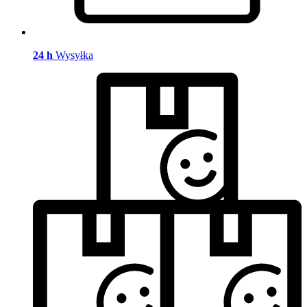
24 h
Wysyłka