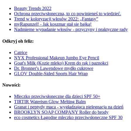
Beauty Trends 2022
Ochrona przeciwsłoneczna, to co powinieneś to wiedzieć.
Trend w koloryzacji włosów 2022: „Fantasy”
myRapunzel! - Jak koszmar stał się bajką!
Nadmierne wypadanie włosów - przyczyny i praktyczne rady
Odkryj oh feliz:
Catrice
NYX Professional Makeup Jumbo Eye Pencil
Goat's Milk (Kozie mleko) Krem do rąk i paznokci
Dr. Bronner's Lawendowe mydło cukrowe
GLOV Double-Sided Sports Hair Wrap
Nowości:
Mleczko przeciwsłoneczne dla dzieci SPF 50+
TIRTIR Waterism Glow Melting Balm
Granat i peptydy maca - wygładzająca pielęgnacja na dzień
BROOKLYN SOAP COMPANY Roller do brody
eco cosmetics Łagodne mleczko przeciwsłoneczne SPF 30