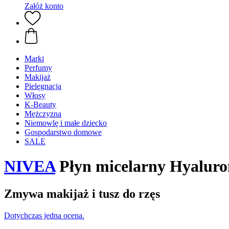
Załóż konto
Marki
Perfumy
Makijaż
Pielęgnacja
Włosy
K-Beauty
Mężczyzna
Niemowlę i małe dziecko
Gospodarstwo domowe
SALE
NIVEA
Płyn micelarny Hyaluro
Zmywa makijaż i tusz do rzęs
Dotychczas jedna ocena.