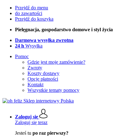
Przejdź do menu
do zawartości
Przejdź do koszyka
Pielęgnacja, gospodarstwo domowe i styl życia
Darmowa wysyłka zwrotna
24 h
Wysyłka
Pomoc
Gdzie jest moje zamówienie?
Zwroty
Koszty dostawy
Opcje płatności
Kontakt
Wszystkie tematy pomocy
Zaloguj się
Zaloguj się teraz
Jesteś tu
po raz pierwszy?