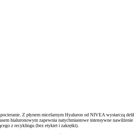
e pocieranie. Z płynem micelarnym Hyaluron od NIVEA wystarczą delika
asem hialuronowym zapewnia natychmiastowe intensywne nawilżenie k
go z recyklingu (bez etykiet i zakrętki).