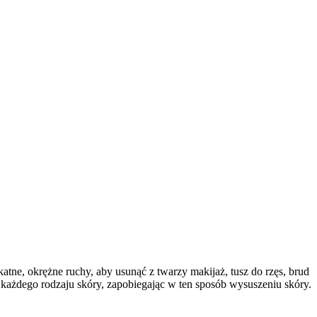
tne, okrężne ruchy, aby usunąć z twarzy makijaż, tusz do rzęs, brud
ażdego rodzaju skóry, zapobiegając w ten sposób wysuszeniu skóry.