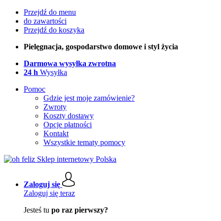
Przejdź do menu
do zawartości
Przejdź do koszyka
Pielęgnacja, gospodarstwo domowe i styl życia
Darmowa wysyłka zwrotna
24 h
Wysyłka
Pomoc
Gdzie jest moje zamówienie?
Zwroty
Koszty dostawy
Opcje płatności
Kontakt
Wszystkie tematy pomocy
Zaloguj się
Zaloguj się teraz
Jesteś tu
po raz pierwszy?