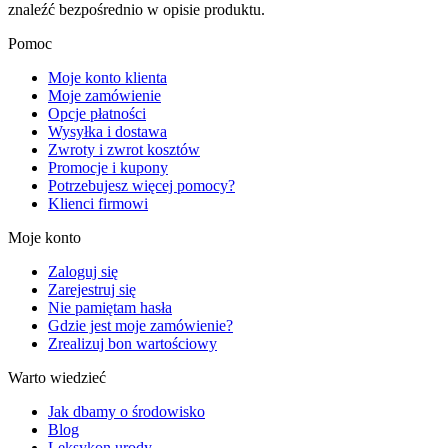
znaleźć bezpośrednio w opisie produktu.
Pomoc
Moje konto klienta
Moje zamówienie
Opcje płatności
Wysyłka i dostawa
Zwroty i zwrot kosztów
Promocje i kupony
Potrzebujesz więcej pomocy?
Klienci firmowi
Moje konto
Zaloguj się
Zarejestruj się
Nie pamiętam hasła
Gdzie jest moje zamówienie?
Zrealizuj bon wartościowy
Warto wiedzieć
Jak dbamy o środowisko
Blog
Leksykon urody