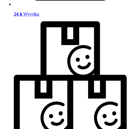
24 h
Wysyłka