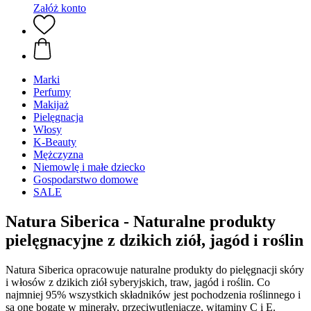
Załóż konto
Marki
Perfumy
Makijaż
Pielęgnacja
Włosy
K-Beauty
Mężczyzna
Niemowlę i małe dziecko
Gospodarstwo domowe
SALE
Natura Siberica - Naturalne produkty
pielęgnacyjne z dzikich ziół, jagód i roślin
Natura Siberica opracowuje naturalne produkty do pielęgnacji skóry
i włosów z dzikich ziół syberyjskich, traw, jagód i roślin. Co
najmniej 95% wszystkich składników jest pochodzenia roślinnego i
są one bogate w minerały, przeciwutleniacze, witaminy C i E.