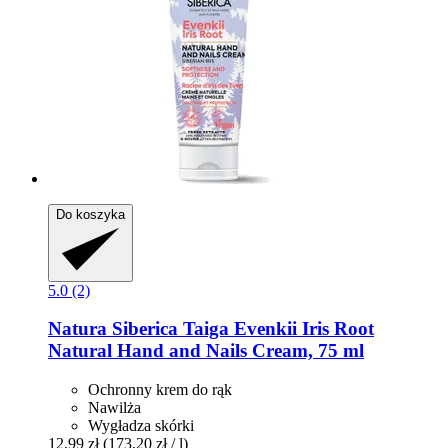
Do koszyka
5.0 (2)
Natura Siberica
Taiga Evenkii Iris Root
Natural Hand and Nails Cream, 75 ml
Ochronny krem do rąk
Nawilża
Wygładza skórki
12,99 zł
(173,20 zł / l)