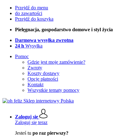
Przejdź do menu
do zawartości
Przejdź do koszyka
Pielęgnacja, gospodarstwo domowe i styl życia
Darmowa wysyłka zwrotna
24 h
Wysyłka
Pomoc
Gdzie jest moje zamówienie?
Zwroty
Koszty dostawy
Opcje płatności
Kontakt
Wszystkie tematy pomocy
Zaloguj się
Zaloguj się teraz
Jesteś tu
po raz pierwszy?