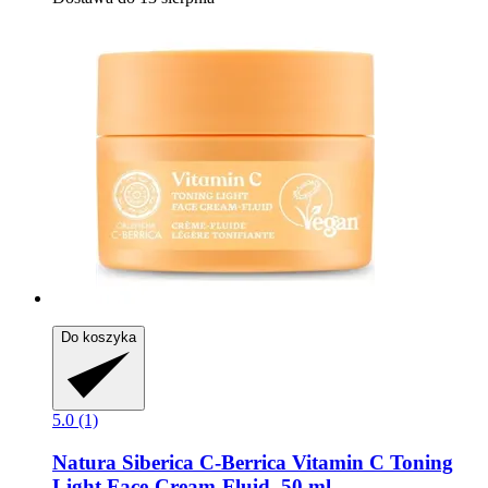
Do koszyka
5.0 (1)
Natura Siberica
C-​Berrica Vitamin C Toning
Light Face-​Cream-​Fluid, 50 ml