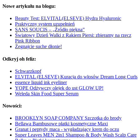
Nowe artykułu na blogu:
Beauty Test: ELVITAL(ELSEVE) Hydra Hyaluronic
Praktyczny system uzupełnień
SANS SOUCIS – „Źródło piękna”
Światowy Dzień Walki z Rakiem Piersi: zbieramy na rzecz
Pink Ribbon
Żegnajcie suche dłonie!
Odkryj oh feliz:
Schwarzkopf
ELVITAL (ELSEVE) Kuracja do włosów Dream Long Curls
essence liquid ink eyeliner
YOPE Odżywczy olejek do ust GLOW UP!
Weleda Skin Food Super Serum
Nowości:
BROOKLYN SOAP COMPANY Szczotka do brody
Bellawa Bambusowe płatki kosmetyczne Maxi
Granat i peptydy maca - wygładzający krem do oczu
Super Leaves MEN 2in1 Shampoo & Body Wash Scalp Care