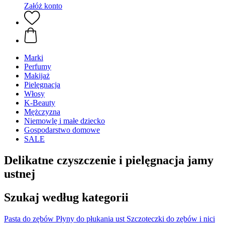
Załóż konto
Marki
Perfumy
Makijaż
Pielęgnacja
Włosy
K-Beauty
Mężczyzna
Niemowlę i małe dziecko
Gospodarstwo domowe
SALE
Delikatne czyszczenie i pielęgnacja jamy
ustnej
Szukaj według kategorii
Pasta do zębów
Płyny do płukania ust
Szczoteczki do zębów i nici