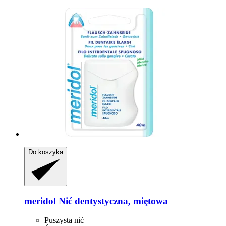
Do koszyka
meridol
Nić dentystyczna, miętowa
Puszysta nić