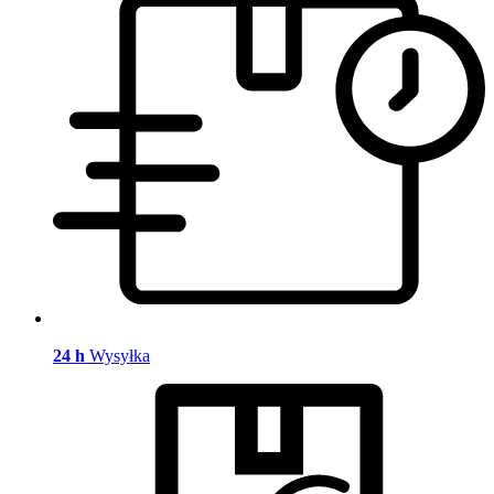
24 h
Wysyłka