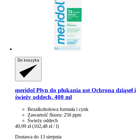
Do koszyka
meridol
Płyn do płukania ust Ochrona dziąseł i
świeży oddech, 400 ml
Bezalkoholowa formuła i cynk
Zawartość fluoru: 250 ppm
Świeży oddech
40,99 zł
(102,48 zł / l)
Dostawa do 13 sierpnia