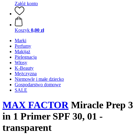
Załóż konto
Koszyk
0,00 zł
Marki
Perfumy
Makijaż
Pielęgnacja
Włosy
K-Beauty
Mężczyzna
Niemowlę i małe dziecko
Gospodarstwo domowe
SALE
MAX FACTOR
Miracle Prep 3
in 1 Primer SPF 30, 01 -
transparent