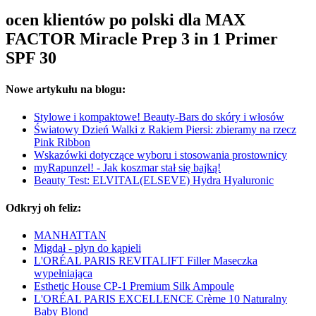
ocen klientów po polski dla MAX
FACTOR Miracle Prep 3 in 1 Primer
SPF 30
Nowe artykułu na blogu:
Stylowe i kompaktowe! Beauty-Bars do skóry i włosów
Światowy Dzień Walki z Rakiem Piersi: zbieramy na rzecz
Pink Ribbon
Wskazówki dotyczące wyboru i stosowania prostownicy
myRapunzel! - Jak koszmar stał się bajką!
Beauty Test: ELVITAL(ELSEVE) Hydra Hyaluronic
Odkryj oh feliz:
MANHATTAN
Migdał - płyn do kąpieli
L'ORÉAL PARIS REVITALIFT Filler Maseczka
wypełniająca
Esthetic House CP-1 Premium Silk Ampoule
L'ORÉAL PARIS EXCELLENCE Crème 10 Naturalny
Baby Blond