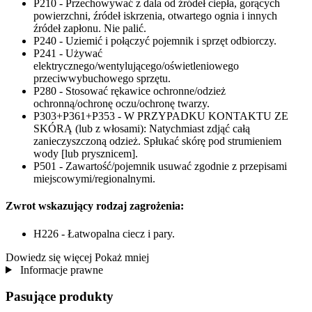
P210 - Przechowywać z dala od źródeł ciepła, gorących
powierzchni, źródeł iskrzenia, otwartego ognia i innych
źródeł zapłonu. Nie palić.
P240 - Uziemić i połączyć pojemnik i sprzęt odbiorczy.
P241 - Używać
elektrycznego/wentylującego/oświetleniowego
przeciwwybuchowego sprzętu.
P280 - Stosować rękawice ochronne/odzież
ochronną/ochronę oczu/ochronę twarzy.
P303+P361+P353 - W PRZYPADKU KONTAKTU ZE
SKÓRĄ (lub z włosami): Natychmiast zdjąć całą
zanieczyszczoną odzież. Spłukać skórę pod strumieniem
wody [lub prysznicem].
P501 - Zawartość/pojemnik usuwać zgodnie z przepisami
miejscowymi/regionalnymi.
Zwrot wskazujący rodzaj zagrożenia:
H226 - Łatwopalna ciecz i pary.
Dowiedz się więcej
Pokaż mniej
Informacje prawne
Pasujące produkty