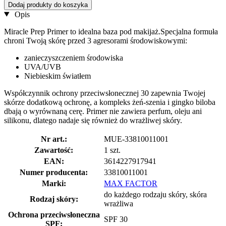
Dodaj produkty do koszyka
Opis
Miracle Prep Primer to idealna baza pod makijaż.Specjalna formuła
chroni Twoją skórę przed 3 agresorami środowiskowymi:
zanieczyszczeniem środowiska
UVA/UVB
Niebieskim światłem
Współczynnik ochrony przeciwsłonecznej 30 zapewnia Twojej
skórze dodatkową ochronę, a kompleks żeń-szenia i gingko biloba
dbają o wyrównaną cerę. Primer nie zawiera perfum, oleju ani
silikonu, dlatego nadaje się również do wrażliwej skóry.
Nr art.:
MUE-33810011001
Zawartość:
1 szt.
EAN:
3614227917941
Numer producenta:
33810011001
Marki:
MAX FACTOR
do każdego rodzaju skóry, skóra
Rodzaj skóry:
wrażliwa
Ochrona przeciwsłoneczna
SPF 30
SPF: