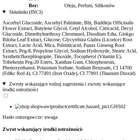
Bez:
Oleju, Perfum, Silikonów
Składniki (INCI)
Ascorbyl Glucoside, Ascorbyl Palmitate, Bht, Buddleja Officinalis
Flower Extract, Butylene Glycol, Cetyl Alcohol, Citricacid, Decyl
Glucoside, Dimethylmethoxy Chromanol, Disodium Edta, Ginkgo
Biloba Leaf Extract, Glucose, Glycyrrhiza Glabra (Licorice) Root
Extract, Lactic Acid, Mica, Palmiticacid, Panax Ginseng Root
Extract, Peg-8, Propylene Glycol, Sodium Hydroxyde, Stearic Acid,
Syntheticfluorphlogopite, Tinoxide, Tocopherol (Vitamin E),
Tribehenin Peg-20 Esters, Xanthan Gum, Chlorphenesin,
Phenoxyethanol, Potassium Sorbate, Sodium Benzoate, CI 14700
(Fd&c Red 4), CI 77491 (Iron Oxide), CI 77891 (Titanium Dioxid)
Zwroty wskazujące rodzaj zagrożenia i zwroty wskazujące
środki ostrożności
Hasło ostrzegawcze: uwaga
Zwrot wskazujący środki ostrożności: