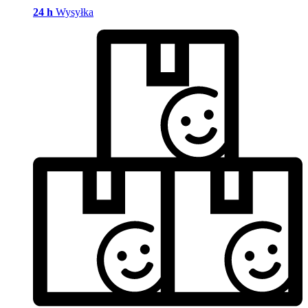
24 h
Wysyłka