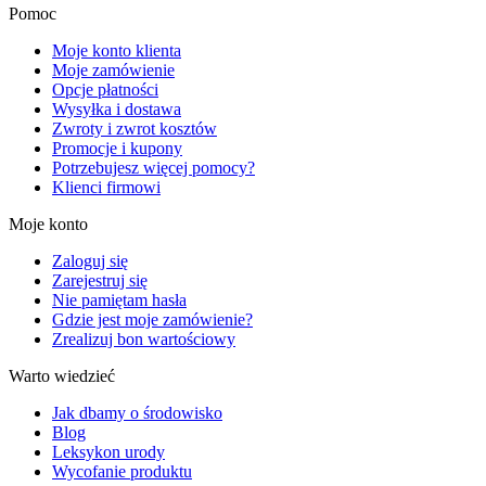
Pomoc
Moje konto klienta
Moje zamówienie
Opcje płatności
Wysyłka i dostawa
Zwroty i zwrot kosztów
Promocje i kupony
Potrzebujesz więcej pomocy?
Klienci firmowi
Moje konto
Zaloguj się
Zarejestruj się
Nie pamiętam hasła
Gdzie jest moje zamówienie?
Zrealizuj bon wartościowy
Warto wiedzieć
Jak dbamy o środowisko
Blog
Leksykon urody
Wycofanie produktu