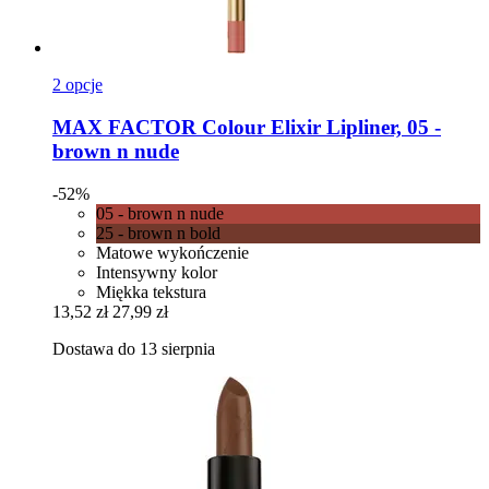
2 opcje
MAX FACTOR
Colour Elixir Lipliner, 05 -​
brown n nude
-52%
05 - brown n nude
25 - brown n bold
Matowe wykończenie
Intensywny kolor
Miękka tekstura
13,52 zł
27,99 zł
Dostawa do 13 sierpnia