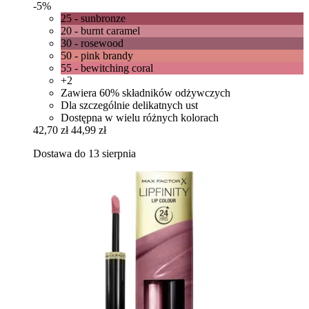
-5%
25 - sunbronze
20 - burnt caramel
30 - rosewood
50 - pink brandy
55 - bewitching coral
+2
Zawiera 60% składników odżywczych
Dla szczególnie delikatnych ust
Dostępna w wielu różnych kolorach
42,70 zł
44,99 zł
Dostawa do 13 sierpnia