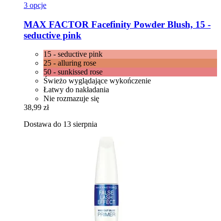
3 opcje
MAX FACTOR
Facefinity Powder Blush, 15 -​
seductive pink
15 - seductive pink
25 - alluring rose
50 - sunkissed rose
Świeżo wyglądające wykończenie
Łatwy do nakładania
Nie rozmazuje się
38,99 zł
Dostawa do 13 sierpnia