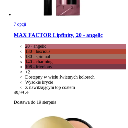
7 opcji
MAX FACTOR
Lipfinity, 20 -​ angelic
20 - angelic
130 - luscious
180 - spiritual
140 - charming
108 - frivolous
+2
Dostępny w wielu świetnych kolorach
Wysokie krycie
Z nawilżającym top coatem
49,99 zł
Dostawa do 19 sierpnia