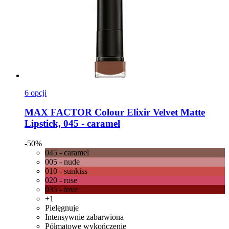
6 opcji
MAX FACTOR
Colour Elixir Velvet Matte
Lipstick, 045 -​ caramel
-50%
045 - caramel
005 - nude
010 - sunkiss
020 - rose
035 - love
+1
Pielęgnuje
Intensywnie zabarwiona
Półmatowe wykończenie