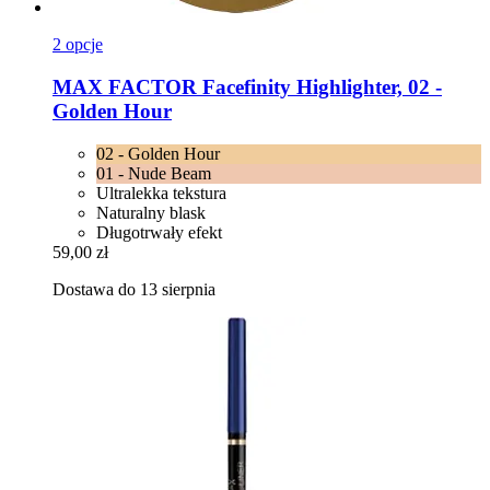
2 opcje
MAX FACTOR
Facefinity Highlighter, 02 -​
Golden Hour
02 - Golden Hour
01 - Nude Beam
Ultralekka tekstura
Naturalny blask
Długotrwały efekt
59,00 zł
Dostawa do 13 sierpnia