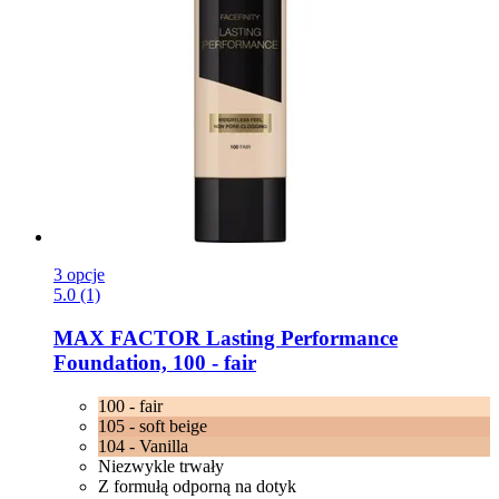
3 opcje
5.0 (1)
MAX FACTOR
Lasting Performance
Foundation, 100 -​ fair
100 - fair
105 - soft beige
104 - Vanilla
Niezwykle trwały
Z formułą odporną na dotyk