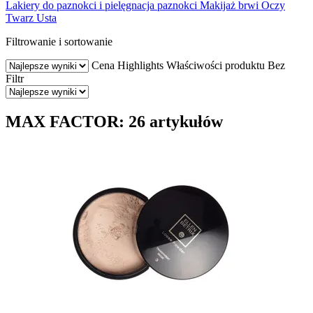
Lakiery do paznokci i pielęgnacja paznokci
Makijaż brwi
Oczy
Twarz
Usta
Filtrowanie i sortowanie
Cena
Highlights
Właściwości produktu
Bez
Filtr
MAX FACTOR: 26 artykułów