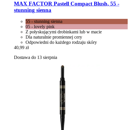
MAX FACTOR
Pastell Compact Blush, 55 -​
stunning sienna
55 - stunning sienna
05 - lovely pink
Z połyskującymi drobinkami lub w macie
Dla naturalnie promiennej cery
Odpowiedni do każdego rodzaju skóry
40,99 zł
Dostawa do 13 sierpnia