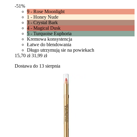
-51%
9 - Rose Moonlight
1 - Honey Nude
3 - Crystal Bark
4 - Magical Dusk
5 - Turquoise Euphoria
Kremowa konsystencja
Łatwe do blendowania
Długo utrzymują sie na powiekach
15,70 zł
31,99 zł
Dostawa do 13 sierpnia