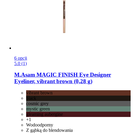
6 opcji
5.0 (1)
M.Asam
MAGIC FINISH Eye Designer
Eyeliner, vibrant brown (0,28 g)
vibrant brown
black
cosmic grey
mystic green
gleaming aubergine
+1
Wodoodporny
Z gąbką do blendowania