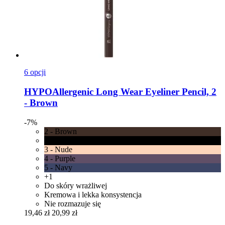
6 opcji
HYPOAllergenic
Long Wear Eyeliner Pencil, 2
-​ Brown
-7%
2 - Brown
1 - Black
3 - Nude
4 - Purple
5 - Navy
+1
Do skóry wrażliwej
Kremowa i lekka konsystencja
Nie rozmazuje się
19,46 zł
20,99 zł