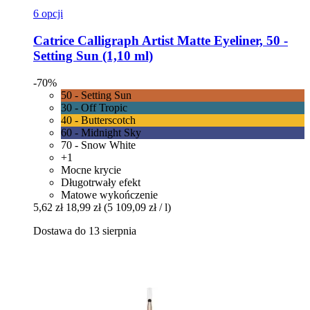
6 opcji
Catrice
Calligraph Artist Matte Eyeliner, 50 -​
Setting Sun (1,10 ml)
-70%
50 - Setting Sun
30 - Off Tropic
40 - Butterscotch
60 - Midnight Sky
70 - Snow White
+1
Mocne krycie
Długotrwały efekt
Matowe wykończenie
5,62 zł
18,99 zł
(5 109,09 zł / l)
Dostawa do 13 sierpnia