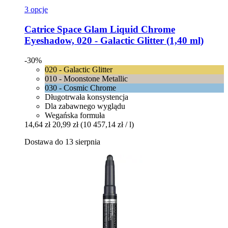
3 opcje
Catrice
Space Glam Liquid Chrome
Eyeshadow, 020 -​ Galactic Glitter (1,40 ml)
-30%
020 - Galactic Glitter
010 - Moonstone Metallic
030 - Cosmic Chrome
Długotrwała konsystencja
Dla zabawnego wyglądu
Wegańska formuła
14,64 zł
20,99 zł
(10 457,14 zł / l)
Dostawa do 13 sierpnia