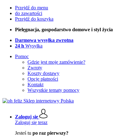
Przejdź do menu
do zawartości
Przejdź do koszyka
Pielęgnacja, gospodarstwo domowe i styl życia
Darmowa wysyłka zwrotna
24 h
Wysyłka
Pomoc
Gdzie jest moje zamówienie?
Zwroty
Koszty dostawy
Opcje płatności
Kontakt
Wszystkie tematy pomocy
Zaloguj się
Zaloguj się teraz
Jesteś tu
po raz pierwszy?