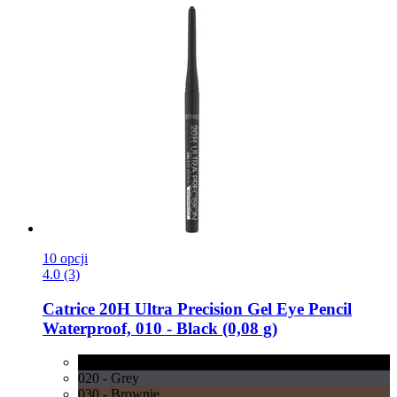
10 opcji
4.0 (3)
Catrice
20H Ultra Precision Gel Eye Pencil
Waterproof, 010 -​ Black (0,08 g)
010 - Black
020 - Grey
030 - Brownie