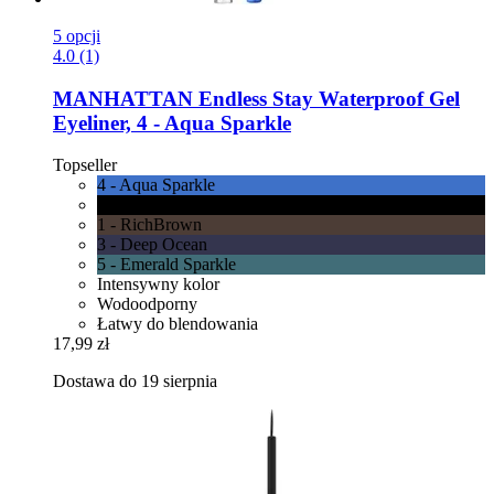
5 opcji
4.0 (1)
MANHATTAN
Endless Stay Waterproof Gel
Eyeliner, 4 -​ Aqua Sparkle
Topseller
4 - Aqua Sparkle
6 - Blackest Black
1 - RichBrown
3 - Deep Ocean
5 - Emerald Sparkle
Intensywny kolor
Wodoodporny
Łatwy do blendowania
17,99 zł
Dostawa do 19 sierpnia