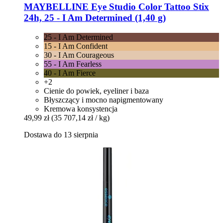
MAYBELLINE
Eye Studio Color Tattoo Stix
24h, 25 -​ I Am Determined (1,40 g)
25 - I Am Determined
15 - I Am Confident
30 - I Am Courageous
55 - I Am Fearless
40 - I Am Fierce
+2
Cienie do powiek, eyeliner i baza
Błyszczący i mocno napigmentowany
Kremowa konsystencja
49,99 zł
(35 707,14 zł / kg)
Dostawa do 13 sierpnia