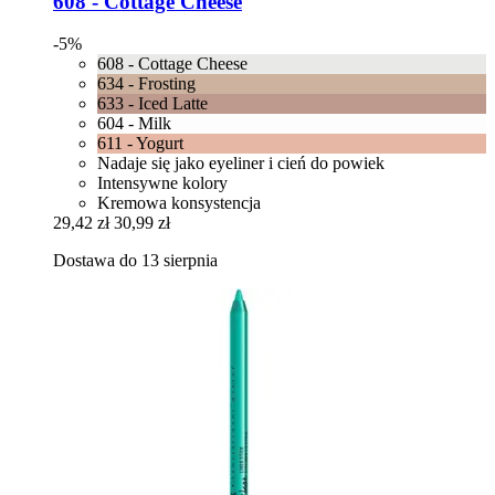
608 -​ Cottage Cheese
-5%
608 - Cottage Cheese
634 - Frosting
633 - Iced Latte
604 - Milk
611 - Yogurt
Nadaje się jako eyeliner i cień do powiek
Intensywne kolory
Kremowa konsystencja
29,42 zł
30,99 zł
Dostawa do 13 sierpnia