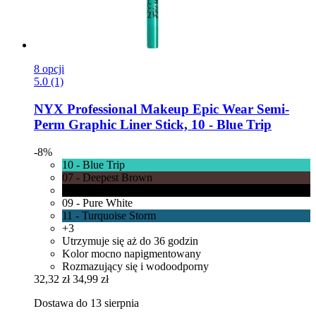
8 opcji
5.0 (1)
NYX Professional Makeup
Epic Wear Semi-​
Perm Graphic Liner Stick, 10 -​ Blue Trip
-8%
10 - Blue Trip
07 - Deepest Brown
08 - Pitch Black
09 - Pure White
11 - Turquoise Storm
+3
Utrzymuje się aż do 36 godzin
Kolor mocno napigmentowany
Rozmazujący się i wodoodporny
32,32 zł
34,99 zł
Dostawa do 13 sierpnia