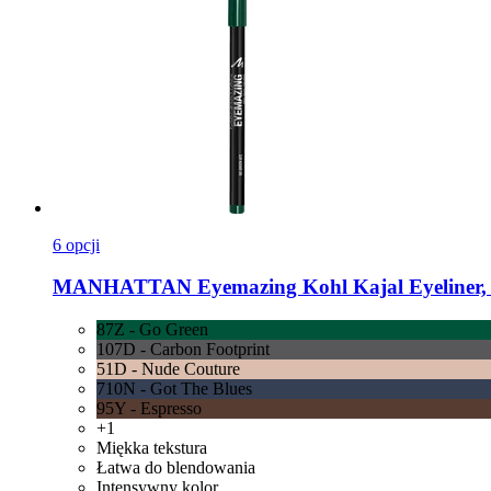
6 opcji
MANHATTAN
Eyemazing Kohl Kajal Eyeliner, 
87Z - Go Green
107D - Carbon Footprint
51D - Nude Couture
710N - Got The Blues
95Y - Espresso
+1
Miękka tekstura
Łatwa do blendowania
Intensywny kolor