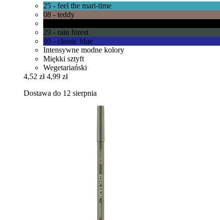
25 - feel the mari-time
08 - teddy
01 - black
29 - rain forest
30 - classic blue
Intensywne modne kolory
Miękki sztyft
Wegetariański
4,52 zł
4,99 zł
Dostawa do 12 sierpnia