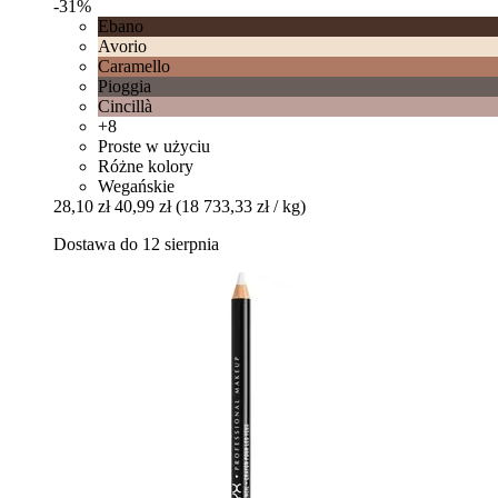
-31%
Ebano
Avorio
Caramello
Pioggia
Cincillà
+8
Proste w użyciu
Różne kolory
Wegańskie
28,10 zł
40,99 zł
(18 733,33 zł / kg)
Dostawa do 12 sierpnia