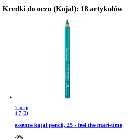
Kredki do oczu (Kajal): 18 artykułów
5 opcji
4.7 (3)
essence
kajal pencil, 25 -​ feel the mari-​time
-9%