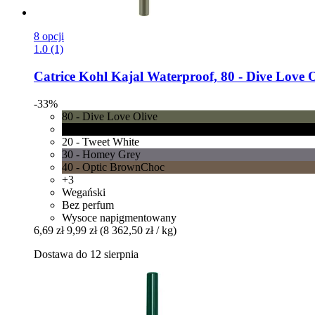
8 opcji
1.0 (1)
Catrice
Kohl Kajal Waterproof, 80 -​ Dive Love O
-33%
80 - Dive Love Olive
10 - Check Chic Black
20 - Tweet White
30 - Homey Grey
40 - Optic BrownChoc
+3
Wegański
Bez perfum
Wysoce napigmentowany
6,69 zł
9,99 zł
(8 362,50 zł / kg)
Dostawa do 12 sierpnia