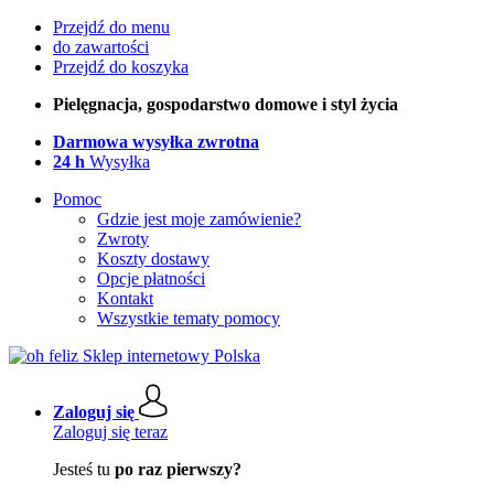
Przejdź do menu
do zawartości
Przejdź do koszyka
Pielęgnacja, gospodarstwo domowe i styl życia
Darmowa wysyłka zwrotna
24 h
Wysyłka
Pomoc
Gdzie jest moje zamówienie?
Zwroty
Koszty dostawy
Opcje płatności
Kontakt
Wszystkie tematy pomocy
Zaloguj się
Zaloguj się teraz
Jesteś tu
po raz pierwszy?