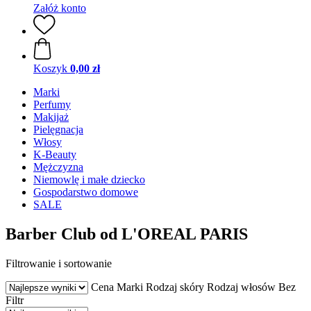
Załóż konto
Koszyk
0,00 zł
Marki
Perfumy
Makijaż
Pielęgnacja
Włosy
K-Beauty
Mężczyzna
Niemowlę i małe dziecko
Gospodarstwo domowe
SALE
Barber Club od L'OREAL PARIS
Filtrowanie i sortowanie
Cena
Marki
Rodzaj skóry
Rodzaj włosów
Bez
Filtr