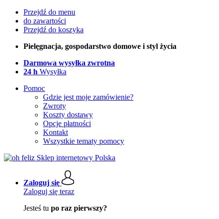
Przejdź do menu
do zawartości
Przejdź do koszyka
Pielęgnacja, gospodarstwo domowe i styl życia
Darmowa wysyłka zwrotna
24 h
Wysyłka
Pomoc
Gdzie jest moje zamówienie?
Zwroty
Koszty dostawy
Opcje płatności
Kontakt
Wszystkie tematy pomocy
Zaloguj się
Zaloguj się teraz
Jesteś tu
po raz pierwszy?