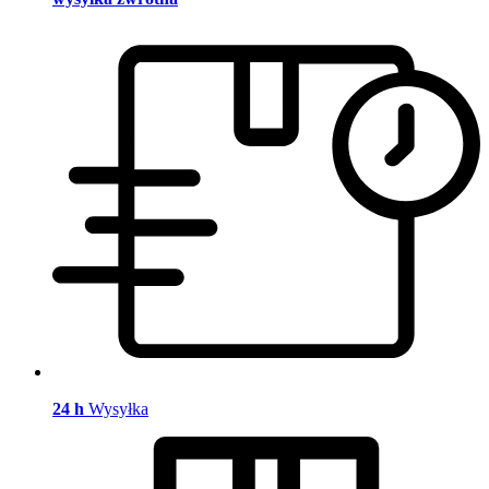
24 h
Wysyłka