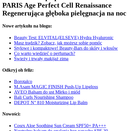
PARIS Age Perfect Cell Renaissance
Regenerująca głęboka pielęgnacja na noc
Nowe artykułu na blogu:
Beauty Test: ELVITAL(ELSEVE) Hydra Hyaluronic
Masz trądzik? Zobacz, jak możesz sobie pomóc
Stylowe i kompaktowe! Beauty-Bars do skóry i włosów
Co warto wiedzieć o perfumach?
Świeży i trwały makijaż zimą
Odkryj oh feliz:
Borotalco
M.Asam MAGIC FINISH Push-Up Lipgloss
AVEO Balsam do ust Mleko i miód
Bali Curls Nourishing Shampoo
DEPOT N° 810 Moisturizing Lip Balm
Nowości:
Cosrx Aloe Soothing Sun Cream SPF50+ PA+++
Neutralny balsam do opalania bez zapachu SPF 30