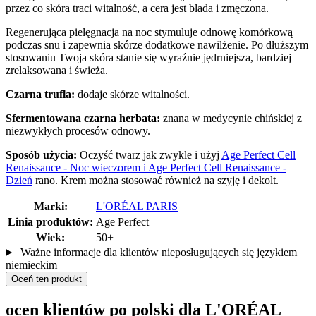
przez co skóra traci witalność, a cera jest blada i zmęczona.
Regenerująca pielęgnacja na noc stymuluje odnowę komórkową
podczas snu i zapewnia skórze dodatkowe nawilżenie. Po dłuższym
stosowaniu Twoja skóra stanie się wyraźnie jędrniejsza, bardziej
zrelaksowana i świeża.
Czarna trufla:
dodaje skórze witalności.
Sfermentowana czarna herbata:
znana w medycynie chińskiej z
niezwykłych procesów odnowy.
Sposób użycia:
Oczyść twarz jak zwykle i użyj
Age Perfect Cell
Renaissance - Noc wieczorem i Age Perfect Cell Renaissance -
Dzień
rano. Krem można stosować również na szyję i dekolt.
Marki:
L'ORÉAL PARIS
Linia produktów:
Age Perfect
Wiek:
50+
Ważne informacje dla klientów nieposługujących się językiem
niemieckim
Oceń ten produkt
ocen klientów po polski dla L'ORÉAL