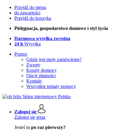
Przejdź do menu
do zawartości
Przejdź do koszyka
Pielęgnacja, gospodarstwo domowe i styl życia
Darmowa wysyłka zwrotna
24 h
Wysyłka
Pomoc
Gdzie jest moje zamówienie?
Zwroty
Koszty dostawy
Opcje płatności
Kontakt
Wszystkie tematy pomocy
Zaloguj się
Zaloguj się teraz
Jesteś tu
po raz pierwszy?