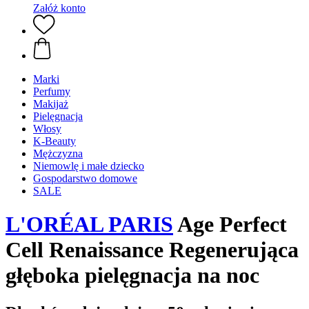
Załóż konto
Marki
Perfumy
Makijaż
Pielęgnacja
Włosy
K-Beauty
Mężczyzna
Niemowlę i małe dziecko
Gospodarstwo domowe
SALE
L'ORÉAL PARIS
Age Perfect
Cell Renaissance Regenerująca
głęboka pielęgnacja na noc