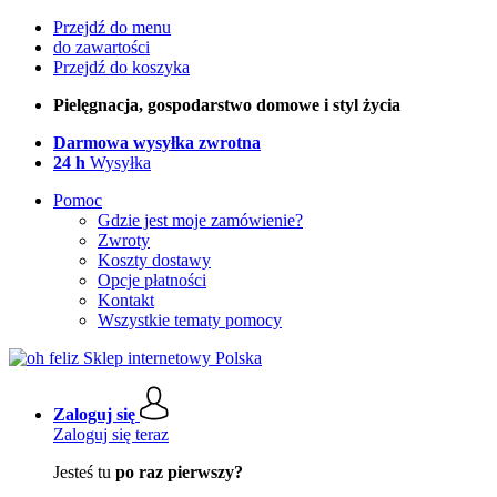
Przejdź do menu
do zawartości
Przejdź do koszyka
Pielęgnacja, gospodarstwo domowe i styl życia
Darmowa wysyłka zwrotna
24 h
Wysyłka
Pomoc
Gdzie jest moje zamówienie?
Zwroty
Koszty dostawy
Opcje płatności
Kontakt
Wszystkie tematy pomocy
Zaloguj się
Zaloguj się teraz
Jesteś tu
po raz pierwszy?