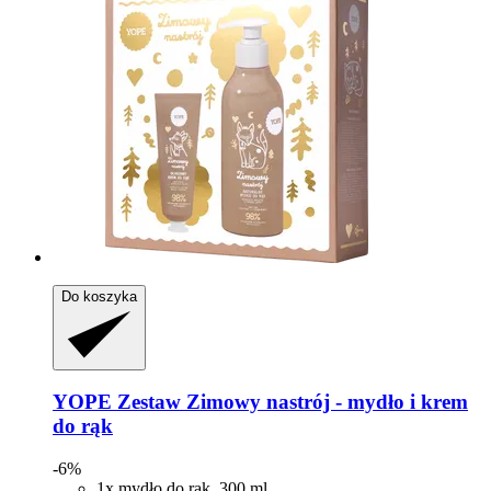
Do koszyka
YOPE
Zestaw Zimowy nastrój -​ mydło i krem
do rąk
-6%
1x mydło do rąk, 300 ml