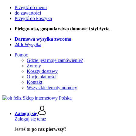
Przejdź do menu
do zawartości
Przejdź do koszyka
Pielęgnacja, gospodarstwo domowe i styl życia
Darmowa wysyłka zwrotna
24 h
Wysyłka
Pomoc
Gdzie jest moje zamówienie?
Zwroty
Koszty dostawy
Opcje płatności
Kontakt
Wszystkie tematy pomocy
Zaloguj się
Zaloguj się teraz
Jesteś tu
po raz pierwszy?