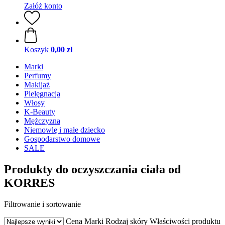
Załóż konto
Koszyk
0,00 zł
Marki
Perfumy
Makijaż
Pielęgnacja
Włosy
K-Beauty
Mężczyzna
Niemowlę i małe dziecko
Gospodarstwo domowe
SALE
Produkty do oczyszczania ciała od
KORRES
Filtrowanie i sortowanie
Cena
Marki
Rodzaj skóry
Właściwości produktu