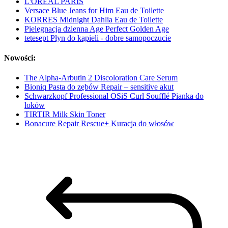
L'ORÉAL PARIS
Versace Blue Jeans for Him Eau de Toilette
KORRES Midnight Dahlia Eau de Toilette
Pielęgnacja dzienna Age Perfect Golden Age
tetesept Płyn do kąpieli - dobre samopoczucie
Nowości:
The Alpha-Arbutin 2 Discoloration Care Serum
Bioniq Pasta do zębów Repair – sensitive akut
Schwarzkopf Professional OSiS Curl Soufflé Pianka do
loków
TIRTIR Milk Skin Toner
Bonacure Repair Rescue+ Kuracja do włosów