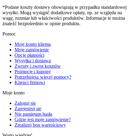
*Podane koszty dostawy obowiązują w przypadku standardowej
wysyłki. Mogą wystąpić dodatkowe opłaty, np. ze względu na
wagę, rozmiar lub właściwości produktów. Informacje te można
znaleźć bezpośrednio w opisie produktu.
Pomoc
Moje konto klienta
Moje zamówienie
Opcje płatności
Wysyłka i dostawa
Zwroty i zwrot kosztów
Promocje i kupony
Potrzebujesz więcej pomocy?
Klienci firmowi
Moje konto
Zaloguj się
Zarejestruj się
Nie pamiętam hasła
Gdzie jest moje zamówienie?
Zrealizuj bon wartościowy
Warto wiedzieć