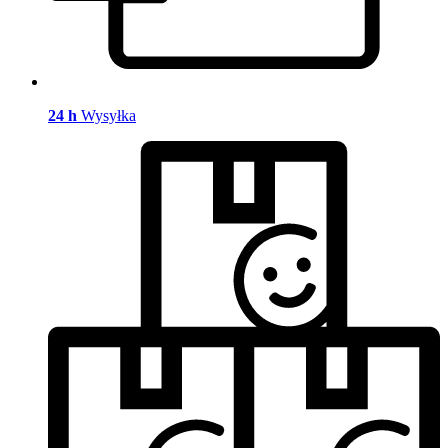
24 h
Wysyłka