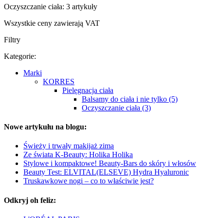
Oczyszczanie ciała: 3 artykuły
Wszystkie ceny zawierają VAT
Filtry
Kategorie:
Marki
KORRES
Pielęgnacja ciała
Balsamy do ciała i nie tylko (5)
Oczyszczanie ciała (3)
Nowe artykułu na blogu:
Świeży i trwały makijaż zimą
Ze świata K-Beauty: Holika Holika
Stylowe i kompaktowe! Beauty-Bars do skóry i włosów
Beauty Test: ELVITAL(ELSEVE) Hydra Hyaluronic
Truskawkowe nogi – co to właściwie jest?
Odkryj oh feliz: