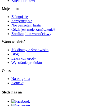
Klienci firmowi
Moje konto
Zaloguj się
Zarejestruj się
Nie pamiętam hasła
Gdzie jest moje zamówienie?
Zrealizuj bon wartościowy
Warto wiedzieć
Jak dbamy o środowisko
Blog
Leksykon urody
Wycofanie produktu
O nas
Nasza grupa
Kontakt
Śledź nas na