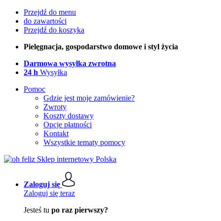
Przejdź do menu
do zawartości
Przejdź do koszyka
Pielęgnacja, gospodarstwo domowe i styl życia
Darmowa wysyłka zwrotna
24 h
Wysyłka
Pomoc
Gdzie jest moje zamówienie?
Zwroty
Koszty dostawy
Opcje płatności
Kontakt
Wszystkie tematy pomocy
Zaloguj się
Zaloguj się teraz
Jesteś tu
po raz pierwszy?