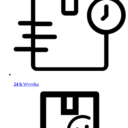
24 h
Wysyłka