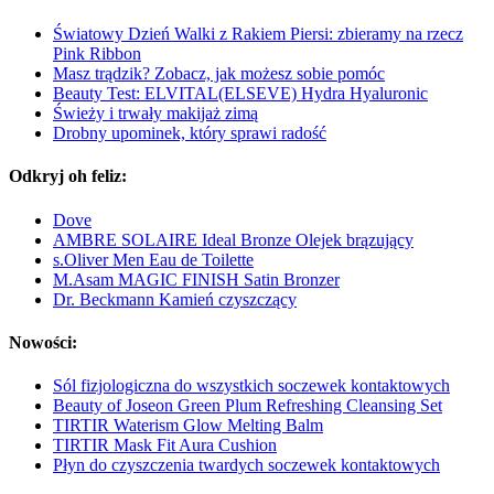
Światowy Dzień Walki z Rakiem Piersi: zbieramy na rzecz
Pink Ribbon
Masz trądzik? Zobacz, jak możesz sobie pomóc
Beauty Test: ELVITAL(ELSEVE) Hydra Hyaluronic
Świeży i trwały makijaż zimą
Drobny upominek, który sprawi radość
Odkryj oh feliz:
Dove
AMBRE SOLAIRE Ideal Bronze Olejek brązujący
s.Oliver Men Eau de Toilette
M.Asam MAGIC FINISH Satin Bronzer
Dr. Beckmann Kamień czyszczący
Nowości:
Sól fizjologiczna do wszystkich soczewek kontaktowych
Beauty of Joseon Green Plum Refreshing Cleansing Set
TIRTIR Waterism Glow Melting Balm
TIRTIR Mask Fit Aura Cushion
Płyn do czyszczenia twardych soczewek kontaktowych