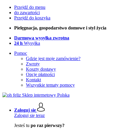
Przejdź do menu
do zawartości
Przejdź do koszyka
Pielęgnacja, gospodarstwo domowe i styl życia
Darmowa wysyłka zwrotna
24 h
Wysyłka
Pomoc
Gdzie jest moje zamówienie?
Zwroty
Koszty dostawy
Opcje płatności
Kontakt
Wszystkie tematy pomocy
Zaloguj się
Zaloguj się teraz
Jesteś tu
po raz pierwszy?