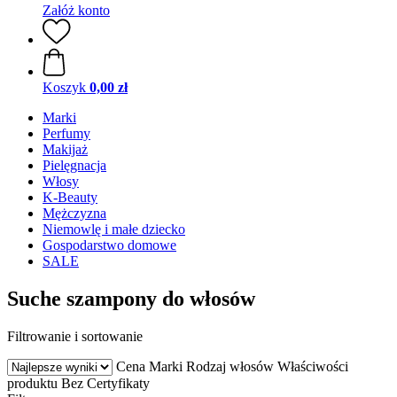
Załóż konto
Koszyk
0,00 zł
Marki
Perfumy
Makijaż
Pielęgnacja
Włosy
K-Beauty
Mężczyzna
Niemowlę i małe dziecko
Gospodarstwo domowe
SALE
Suche szampony do włosów
Filtrowanie i sortowanie
Cena
Marki
Rodzaj włosów
Właściwości
produktu
Bez
Certyfikaty