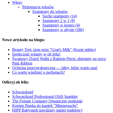
Włosy
Pielęgnacja włosów
Szampony do włosów
Suche szampony (14)
Szampony 2 w 1 (8)
Szampony w kostce (4)
Szampony w płynie (286)
Nowe artykułu na blogu:
Beauty Test: ziaja seria "Goat's Milk" (Kozie mleko)
Serdecznie witamy w oh feliz!
Światowy Dzień Walki z Rakiem Piersi: zbieramy na rzecz
Pink Ribbon
Ochrona przeciwsłoneczna — fakty, które warto znać
Co warto wiedzieć o perfumach?
Odkryj oh feliz:
Schwarzkopf
Schwarzkopf Professional OSiS Sparkler
The Female Company Organiczne podpaski
Kneipp Pianka do kąpieli "Männersache"
HIPP Babysanft nawilżany papier toaletowy