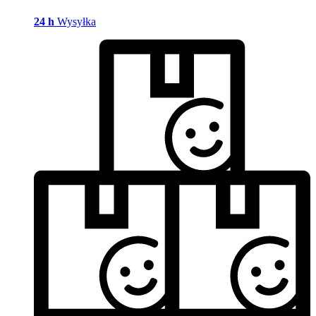
24 h
Wysyłka