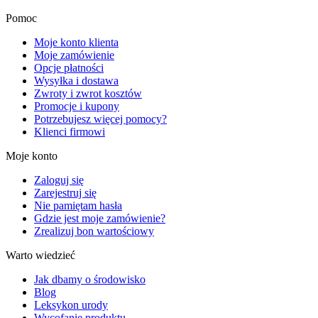
Pomoc
Moje konto klienta
Moje zamówienie
Opcje płatności
Wysyłka i dostawa
Zwroty i zwrot kosztów
Promocje i kupony
Potrzebujesz więcej pomocy?
Klienci firmowi
Moje konto
Zaloguj się
Zarejestruj się
Nie pamiętam hasła
Gdzie jest moje zamówienie?
Zrealizuj bon wartościowy
Warto wiedzieć
Jak dbamy o środowisko
Blog
Leksykon urody
Wycofanie produktu