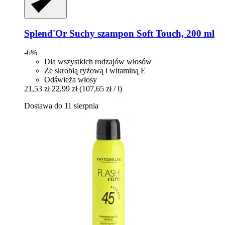
Splend'Or
Suchy szampon Soft Touch, 200 ml
-6%
Dla wszystkich rodzajów włosów
Ze skrobią ryżową i witaminą E
Odświeża włosy
21,53 zł
22,99 zł
(107,65 zł / l)
Dostawa do 11 sierpnia