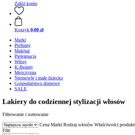
Załóż konto
Koszyk
0,00 zł
Marki
Perfumy
Makijaż
Pielęgnacja
Włosy
K-Beauty
Mężczyzna
Niemowlę i małe dziecko
Gospodarstwo domowe
SALE
Lakiery do codziennej stylizacji włosów
Filtrowanie i sortowanie
Cena
Marki
Rodzaj włosów
Właściwości produkt
Filtr