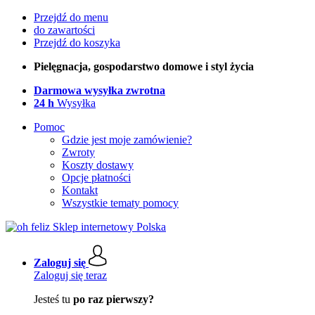
Przejdź do menu
do zawartości
Przejdź do koszyka
Pielęgnacja, gospodarstwo domowe i styl życia
Darmowa wysyłka zwrotna
24 h
Wysyłka
Pomoc
Gdzie jest moje zamówienie?
Zwroty
Koszty dostawy
Opcje płatności
Kontakt
Wszystkie tematy pomocy
Zaloguj się
Zaloguj się teraz
Jesteś tu
po raz pierwszy?