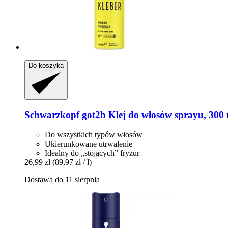
Do koszyka
Schwarzkopf
got2b Klej do włosów sprayu, 300
Do wszystkich typów włosów
Ukierunkowane utrwalenie
Idealny do „stojących” fryzur
26,99 zł
(89,97 zł / l)
Dostawa do 11 sierpnia