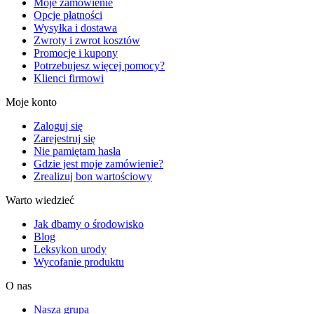
Moje zamówienie
Opcje płatności
Wysyłka i dostawa
Zwroty i zwrot kosztów
Promocje i kupony
Potrzebujesz więcej pomocy?
Klienci firmowi
Moje konto
Zaloguj się
Zarejestruj się
Nie pamiętam hasła
Gdzie jest moje zamówienie?
Zrealizuj bon wartościowy
Warto wiedzieć
Jak dbamy o środowisko
Blog
Leksykon urody
Wycofanie produktu
O nas
Nasza grupa