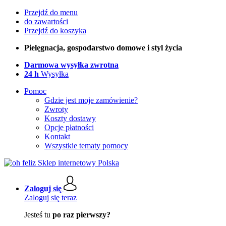
Przejdź do menu
do zawartości
Przejdź do koszyka
Pielęgnacja, gospodarstwo domowe i styl życia
Darmowa wysyłka zwrotna
24 h
Wysyłka
Pomoc
Gdzie jest moje zamówienie?
Zwroty
Koszty dostawy
Opcje płatności
Kontakt
Wszystkie tematy pomocy
Zaloguj się
Zaloguj się teraz
Jesteś tu
po raz pierwszy?