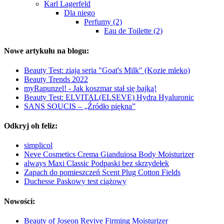
Karl Lagerfeld
Dla niego
Perfumy (2)
Eau de Toilette (2)
Nowe artykułu na blogu:
Beauty Test: ziaja seria "Goat's Milk" (Kozie mleko)
Beauty Trends 2022
myRapunzel! - Jak koszmar stał się bajką!
Beauty Test: ELVITAL(ELSEVE) Hydra Hyaluronic
SANS SOUCIS – „Źródło piękna”
Odkryj oh feliz:
simplicol
Neve Cosmetics Crema Gianduiosa Body Moisturizer
always Maxi Classic Podpaski bez skrzydełek
Zapach do pomieszczeń Scent Plug Cotton Fields
Duchesse Paskowy test ciążowy
Nowości:
Beauty of Joseon Revive Firming Moisturizer