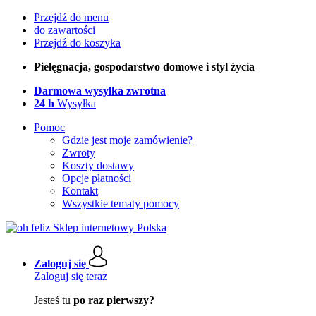
Przejdź do menu
do zawartości
Przejdź do koszyka
Pielęgnacja, gospodarstwo domowe i styl życia
Darmowa wysyłka zwrotna
24 h
Wysyłka
Pomoc
Gdzie jest moje zamówienie?
Zwroty
Koszty dostawy
Opcje płatności
Kontakt
Wszystkie tematy pomocy
Zaloguj się
Zaloguj się teraz
Jesteś tu
po raz pierwszy?