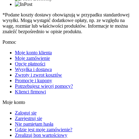
*Podane koszty dostawy obowiązują w przypadku standardowej
wysyłki. Mogą wystąpić dodatkowe opłaty, np. ze względu na
wagę, rozmiar lub właściwości produktów. Informacje te można
znaleźć bezpośrednio w opisie produktu.
Pomoc
Moje konto klienta
Moje zamówienie
Opcje płatności
Wysyłka i dostawa
Zwroty i zwrot kosztów
Promocje i kupony
Potrzebujesz więcej pomocy?
Klienci firmowi
Moje konto
Zaloguj się
Zarejestruj się
Nie pamiętam hasła
Gdzie jest moje zamówienie?
Zrealizuj bon wartościowy