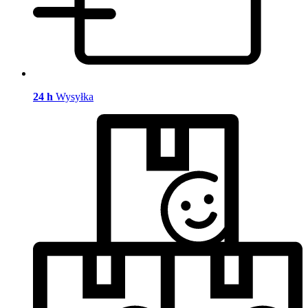
24 h
Wysyłka