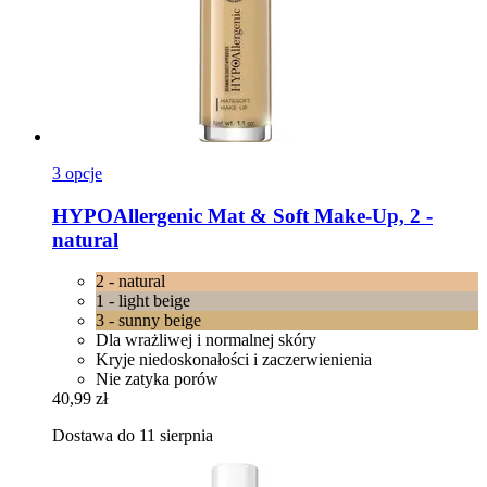
3 opcje
HYPOAllergenic
Mat & Soft Make-​Up, 2 -​
natural
2 - natural
1 - light beige
3 - sunny beige
Dla wrażliwej i normalnej skóry
Kryje niedoskonałości i zaczerwienienia
Nie zatyka porów
40,99 zł
Dostawa do 11 sierpnia