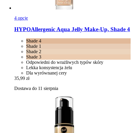
4 opcje
HYPOAllergenic
Aqua Jelly Make-​Up, Shade 4
Shade 4
Shade 1
Shade 2
Shade 3
Odpowiedni do wrażliwych typów skóry
Lekka konsystencja żelu
Dla wyrównanej cery
35,99 zł
Dostawa do 11 sierpnia