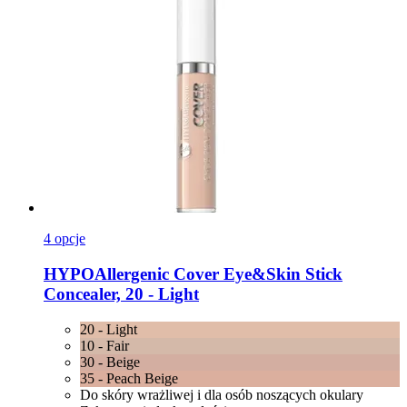
4 opcje
HYPOAllergenic
Cover Eye&Skin Stick
Concealer, 20 -​ Light
20 - Light
10 - Fair
30 - Beige
35 - Peach Beige
Do skóry wrażliwej i dla osób noszących okulary