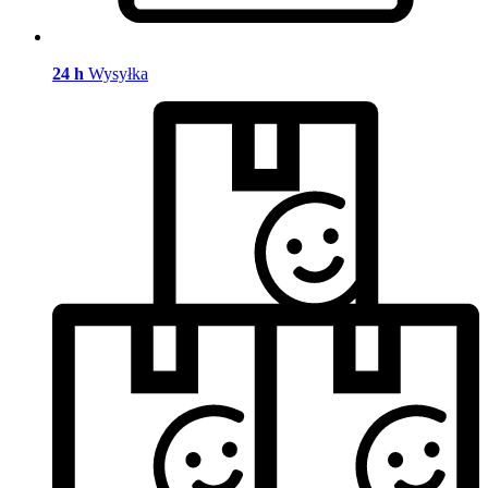
24 h
Wysyłka