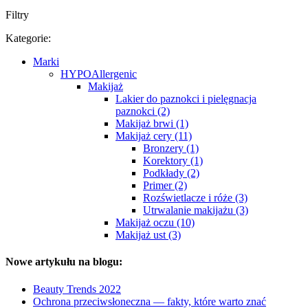
Filtry
Kategorie:
Marki
HYPOAllergenic
Makijaż
Lakier do paznokci i pielęgnacja
paznokci (2)
Makijaż brwi (1)
Makijaż cery (11)
Bronzery (1)
Korektory (1)
Podkłady (2)
Primer (2)
Rozświetlacze i róże (3)
Utrwalanie makijażu (3)
Makijaż oczu (10)
Makijaż ust (3)
Nowe artykułu na blogu:
Beauty Trends 2022
Ochrona przeciwsłoneczna — fakty, które warto znać