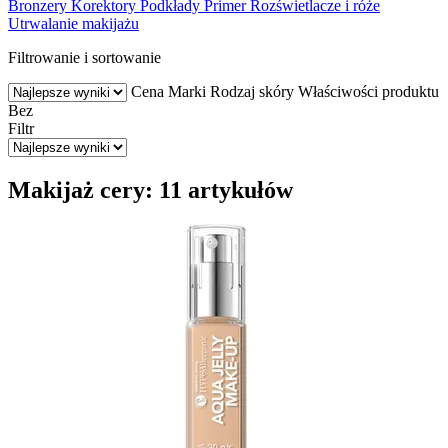
Bronzery
Korektory
Podkłady
Primer
Rozświetlacze i róże
Utrwalanie makijażu
Filtrowanie i sortowanie
Cena
Marki
Rodzaj skóry
Właściwości produktu
Bez
Filtr
Makijaż cery: 11 artykułów