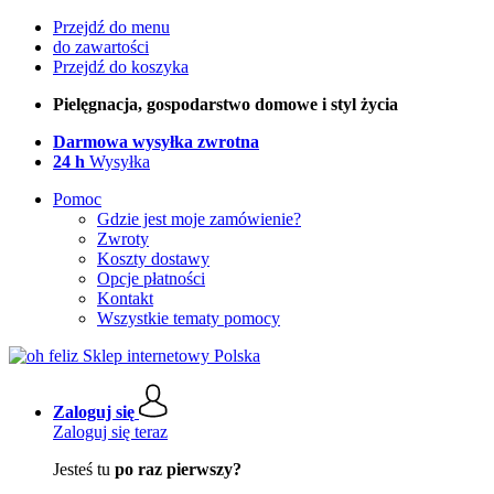
Przejdź do menu
do zawartości
Przejdź do koszyka
Pielęgnacja, gospodarstwo domowe i styl życia
Darmowa wysyłka zwrotna
24 h
Wysyłka
Pomoc
Gdzie jest moje zamówienie?
Zwroty
Koszty dostawy
Opcje płatności
Kontakt
Wszystkie tematy pomocy
Zaloguj się
Zaloguj się teraz
Jesteś tu
po raz pierwszy?