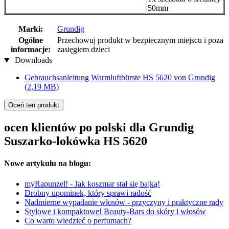
50mm
Marki:
Grundig
Ogólne
Przechowuj produkt w bezpiecznym miejscu i poza
informacje:
zasięgiem dzieci
Downloads
Gebrauchsanleitung Warmluftbürste HS 5620 von Grundig
(2,19 MB)
Oceń ten produkt
ocen klientów po polski dla Grundig
Suszarko-lokówka HS 5620
Nowe artykułu na blogu:
myRapunzel! - Jak koszmar stał się bajką!
Drobny upominek, który sprawi radość
Nadmierne wypadanie włosów - przyczyny i praktyczne rady
Stylowe i kompaktowe! Beauty-Bars do skóry i włosów
Co warto wiedzieć o perfumach?