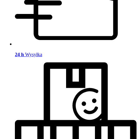
24 h
Wysyłka