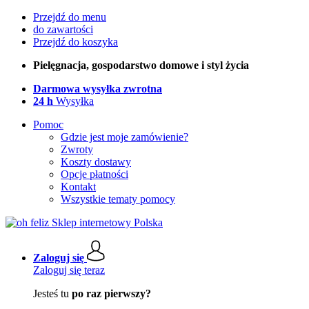
Przejdź do menu
do zawartości
Przejdź do koszyka
Pielęgnacja, gospodarstwo domowe i styl życia
Darmowa wysyłka zwrotna
24 h
Wysyłka
Pomoc
Gdzie jest moje zamówienie?
Zwroty
Koszty dostawy
Opcje płatności
Kontakt
Wszystkie tematy pomocy
Zaloguj się
Zaloguj się teraz
Jesteś tu
po raz pierwszy?