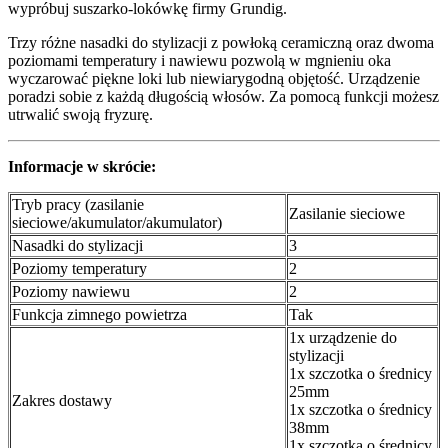
wypróbuj suszarko-lokówkę firmy Grundig.
Trzy różne nasadki do stylizacji z powłoką ceramiczną oraz dwoma
poziomami temperatury i nawiewu pozwolą w mgnieniu oka
wyczarować piękne loki lub niewiarygodną objętość. Urządzenie
poradzi sobie z każdą długością włosów. Za pomocą funkcji możesz
utrwalić swoją fryzurę.
Informacje w skrócie:
Tryb pracy (zasilanie
Zasilanie sieciowe
sieciowe/akumulator/akumulator)
Nasadki do stylizacji
3
Poziomy temperatury
2
Poziomy nawiewu
2
Funkcja zimnego powietrza
Tak
1x urządzenie do
stylizacji
1x szczotka o średnicy
25mm
Zakres dostawy
1x szczotka o średnicy
38mm
1x szczotka o średnicy