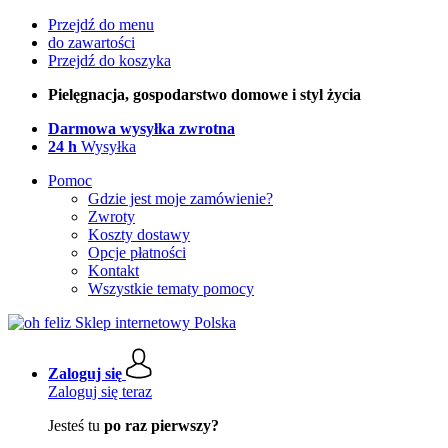
Przejdź do menu
do zawartości
Przejdź do koszyka
Pielęgnacja, gospodarstwo domowe i styl życia
Darmowa wysyłka zwrotna
24 h
Wysyłka
Pomoc
Gdzie jest moje zamówienie?
Zwroty
Koszty dostawy
Opcje płatności
Kontakt
Wszystkie tematy pomocy
Zaloguj się
Zaloguj się teraz
Jesteś tu
po raz pierwszy?