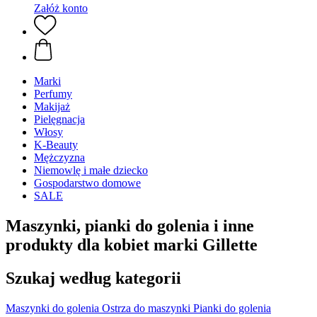
Załóż konto
Marki
Perfumy
Makijaż
Pielęgnacja
Włosy
K-Beauty
Mężczyzna
Niemowlę i małe dziecko
Gospodarstwo domowe
SALE
Maszynki, pianki do golenia i inne
produkty dla kobiet marki Gillette
Szukaj według kategorii
Maszynki do golenia
Ostrza do maszynki
Pianki do golenia