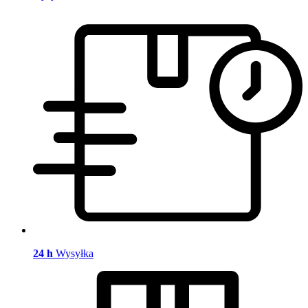
24 h
Wysyłka