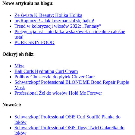
Nowe artykułu na blogu:
Ze świata K-Beauty: Holika Holika
myRapunzel! - Jak koszmar stał się bajką!
Trend w koloryzacji włosów 2022: „Fantasy”
Pielęgnacja ust – oto kilka wskazówek na idealnie całuśne
usta!
PURE SKIN FOOD
Odkryj oh feliz:
Mixa
Bali Curls Hydrating Curl Cream
Poliboy Chusteczki do płytek Clever Care
Schwarzkopf Professional BLONDME Bond Repair Purple
Mask
Professional Żel do włosów Hold Me Forever
Nowości:
Schwarzkopf Professional OSiS Curl Soufflé Pianka do
loków
Schwarzkopf Professional OSiS Tipsy Twirl Galaretka do
loków