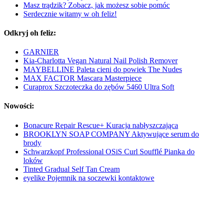
Masz trądzik? Zobacz, jak możesz sobie pomóc
Serdecznie witamy w oh feliz!
Odkryj oh feliz:
GARNIER
Kia-Charlotta Vegan Natural Nail Polish Remover
MAYBELLINE Paleta cieni do powiek The Nudes
MAX FACTOR Mascara Masterpiece
Curaprox Szczoteczka do zębów 5460 Ultra Soft
Nowości:
Bonacure Repair Rescue+ Kuracja nabłyszczająca
BROOKLYN SOAP COMPANY Aktywujące serum do
brody
Schwarzkopf Professional OSiS Curl Soufflé Pianka do
loków
Tinted Gradual Self Tan Cream
eyelike Pojemnik na soczewki kontaktowe