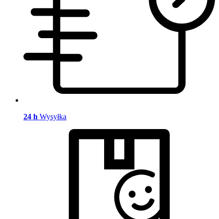
24 h
Wysyłka