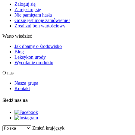
Zaloguj się
Zarejestruj się
Nie pamiętam hasła
Gdzie jest moje zamówienie?
Zrealizuj bon wartościowy
Warto wiedzieć
Jak dbamy o środowisko
Blog
Leksykon urody
Wycofanie produktu
O nas
Nasza grupa
Kontakt
Śledź nas na
Zmień kraj/język