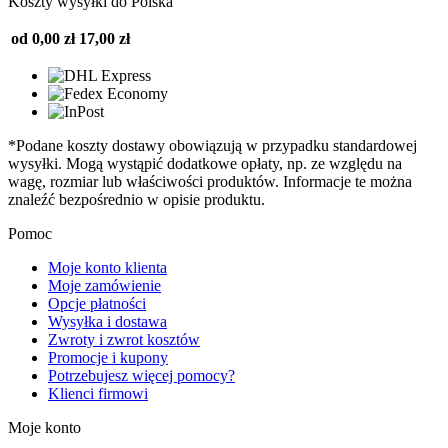
Koszty wysyłki do Polska
od 0,00 zł
17,00 zł
*Podane koszty dostawy obowiązują w przypadku standardowej
wysyłki. Mogą wystąpić dodatkowe opłaty, np. ze względu na
wagę, rozmiar lub właściwości produktów. Informacje te można
znaleźć bezpośrednio w opisie produktu.
Pomoc
Moje konto klienta
Moje zamówienie
Opcje płatności
Wysyłka i dostawa
Zwroty i zwrot kosztów
Promocje i kupony
Potrzebujesz więcej pomocy?
Klienci firmowi
Moje konto