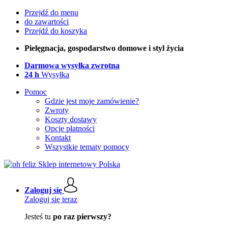
Przejdź do menu
do zawartości
Przejdź do koszyka
Pielęgnacja, gospodarstwo domowe i styl życia
Darmowa wysyłka zwrotna
24 h
Wysyłka
Pomoc
Gdzie jest moje zamówienie?
Zwroty
Koszty dostawy
Opcje płatności
Kontakt
Wszystkie tematy pomocy
Zaloguj się
Zaloguj się teraz
Jesteś tu
po raz pierwszy?