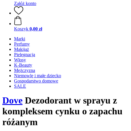
Załóż konto
Koszyk
0,00 zł
Marki
Perfumy
Makijaż
Pielęgnacja
Włosy
K-Beauty
Mężczyzna
Niemowlę i małe dziecko
Gospodarstwo domowe
SALE
Dove
Dezodorant w sprayu z
kompleksem cynku o zapachu
różanym