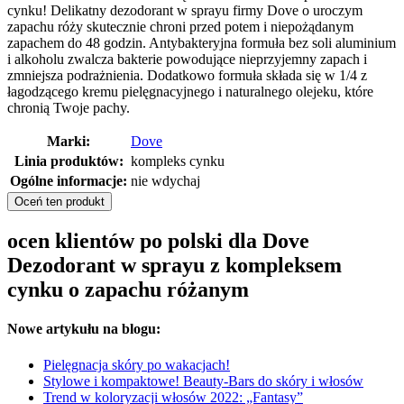
cynku! Delikatny dezodorant w sprayu firmy Dove o uroczym
zapachu róży skutecznie chroni przed potem i niepożądanym
zapachem do 48 godzin. Antybakteryjna formuła bez soli aluminium
i alkoholu zwalcza bakterie powodujące nieprzyjemny zapach i
zmniejsza podrażnienia. Dodatkowo formuła składa się w 1/4 z
łagodzącego kremu pielęgnacyjnego i naturalnego olejeku, które
chronią Twoje pachy.
Marki:
Dove
Linia produktów:
kompleks cynku
Ogólne informacje:
nie wdychaj
Oceń ten produkt
ocen klientów po polski dla Dove
Dezodorant w sprayu z kompleksem
cynku o zapachu różanym
Nowe artykułu na blogu:
Pielęgnacja skóry po wakacjach!
Stylowe i kompaktowe! Beauty-Bars do skóry i włosów
Trend w koloryzacji włosów 2022: „Fantasy”