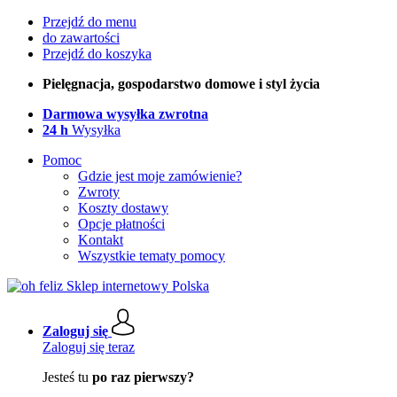
Przejdź do menu
do zawartości
Przejdź do koszyka
Pielęgnacja, gospodarstwo domowe i styl życia
Darmowa wysyłka zwrotna
24 h
Wysyłka
Pomoc
Gdzie jest moje zamówienie?
Zwroty
Koszty dostawy
Opcje płatności
Kontakt
Wszystkie tematy pomocy
Zaloguj się
Zaloguj się teraz
Jesteś tu
po raz pierwszy?