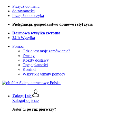
Przejdź do menu
do zawartości
Przejdź do koszyka
Pielęgnacja, gospodarstwo domowe i styl życia
Darmowa wysyłka zwrotna
24 h
Wysyłka
Pomoc
Gdzie jest moje zamówienie?
Zwroty
Koszty dostawy
Opcje płatności
Kontakt
Wszystkie tematy pomocy
Zaloguj się
Zaloguj się teraz
Jesteś tu
po raz pierwszy?