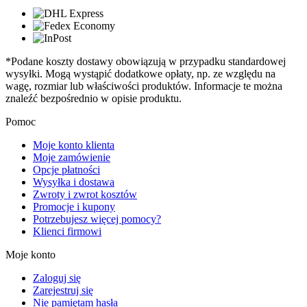
*Podane koszty dostawy obowiązują w przypadku standardowej
wysyłki. Mogą wystąpić dodatkowe opłaty, np. ze względu na
wagę, rozmiar lub właściwości produktów. Informacje te można
znaleźć bezpośrednio w opisie produktu.
Pomoc
Moje konto klienta
Moje zamówienie
Opcje płatności
Wysyłka i dostawa
Zwroty i zwrot kosztów
Promocje i kupony
Potrzebujesz więcej pomocy?
Klienci firmowi
Moje konto
Zaloguj się
Zarejestruj się
Nie pamiętam hasła