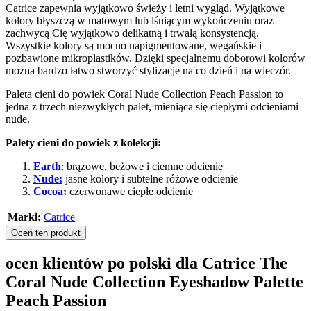
Catrice zapewnia wyjątkowo świeży i letni wygląd. Wyjątkowe
kolory błyszczą w matowym lub lśniącym wykończeniu oraz
zachwycą Cię wyjątkowo delikatną i trwałą konsystencją.
Wszystkie kolory są mocno napigmentowane, wegańskie i
pozbawione mikroplastików. Dzięki specjalnemu doborowi kolorów
można bardzo łatwo stworzyć stylizacje na co dzień i na wieczór.
Paleta cieni do powiek Coral Nude Collection Peach Passion to
jedna z trzech niezwykłych palet, mieniąca się ciepłymi odcieniami
nude.
Palety cieni do powiek z kolekcji:
Earth
:
brązowe, beżowe i ciemne odcienie
Nude:
jasne kolory i subtelne różowe odcienie
Cocoa:
czerwonawe ciepłe odcienie
Marki:
Catrice
Oceń ten produkt
ocen klientów po polski dla Catrice The
Coral Nude Collection Eyeshadow Palette
Peach Passion