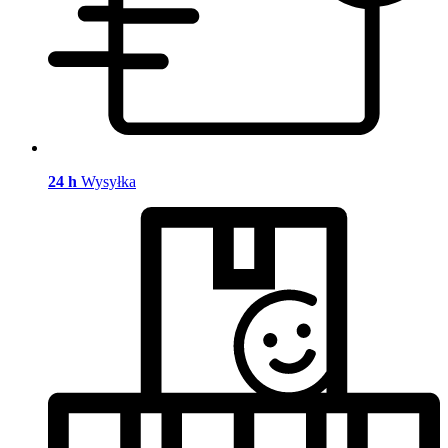
24 h
Wysyłka