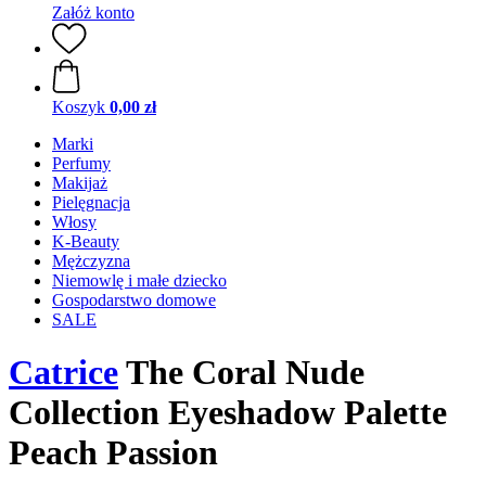
Załóż konto
Koszyk
0,00 zł
Marki
Perfumy
Makijaż
Pielęgnacja
Włosy
K-Beauty
Mężczyzna
Niemowlę i małe dziecko
Gospodarstwo domowe
SALE
Catrice
The Coral Nude
Collection Eyeshadow Palette
Peach Passion