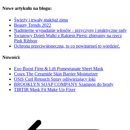
Nowe artykułu na blogu:
Świeży i trwały makijaż zimą
Beauty Trends 2022
Nadmierne wypadanie włosów - przyczyny i praktyczne rady
Światowy Dzień Walki z Rakiem Piersi: zbieramy na rzecz
Pink Ribbon
Ochrona przeciwsłoneczna, to co powinieneś to wiedzieć.
Nowości:
Exo Boost Firm & Lift Pomegranate Sheet Mask
Cosrx The Ceramide Skin Barrier Moisturizer
OSiS Curl Retouch Spray odświeżający loki
BROOKLYN SOAP COMPANY Szampon do brody
TIRTIR Mask Fit Make Up Fixer