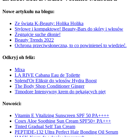
Nowe artykułu na blogu:
Ze świata K-Beauty: Holika Holika
Stylowe i kompaktowe! Beauty-Bars do skóry i włosów
Żegnajcie suche dłonie!
Beauty Trends 2022
Ochrona przeciwsłoneczna, to co powinieneś to wiedzieć.
Odkryj oh feliz:
Mixa
LA RIVE Cabana Eau de Toilette
Splend'Or Eliksir do włosów Hydra Boost
The Body Shop Conditioner Ginger
Timodore Intensywny krem do pękających pięt
Nowości:
Vitamin E Vitalizing Sunscreen SPF 50 PA++++
Cosrx Aloe Soothing Sun Cream SPF50+ PA+++
Tinted Gradual Self Tan Cream
PEPTIDE-132 Ultra Perfect Hair Bonding Oil Serum