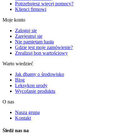
Potrzebujesz więcej pomocy?
Klienci firmowi
Moje konto
Zaloguj się
Zarejestruj się
Nie pamiętam hasła
Gdzie jest moje zamówienie?
Zrealizuj bon wartościowy
Warto wiedzieć
Jak dbamy o środowisko
Blog
Leksykon urody
Wycofanie produktu
O nas
Nasza grupa
Kontakt
Śledź nas na