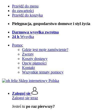
Przejdź do menu
do zawartości
Przejdź do koszyka
Pielęgnacja, gospodarstwo domowe i styl życia
Darmowa wysyłka zwrotna
24 h
Wysyłka
Pomoc
Gdzie jest moje zamówienie?
Zwroty
Koszty dostawy
Opcje płatności
Kontakt
Wszystkie tematy pomocy
Zaloguj się
Zaloguj się teraz
Jesteś tu
po raz pierwszy?