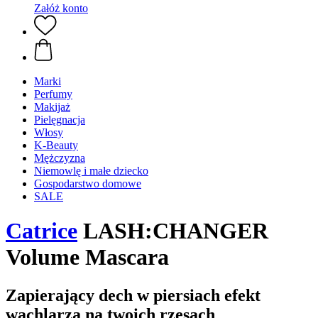
Załóż konto
Marki
Perfumy
Makijaż
Pielęgnacja
Włosy
K-Beauty
Mężczyzna
Niemowlę i małe dziecko
Gospodarstwo domowe
SALE
Catrice
LASH:CHANGER
Volume Mascara
Zapierający dech w piersiach efekt
wachlarza na twoich rzęsach