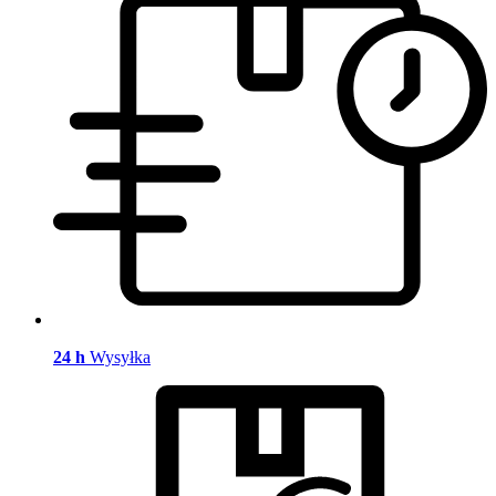
24 h
Wysyłka