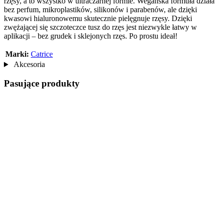
rzęsy, a to wszystko w ultraczarnej formie. Wegańska formuła działa
bez perfum, mikroplastików, silikonów i parabenów, ale dzięki
kwasowi hialuronowemu skutecznie pielęgnuje rzęsy. Dzięki
zwężającej się szczoteczce tusz do rzęs jest niezwykle łatwy w
aplikacji – bez grudek i sklejonych rzęs. Po prostu ideał!
Marki:
Catrice
Akcesoria
Pasujące produkty